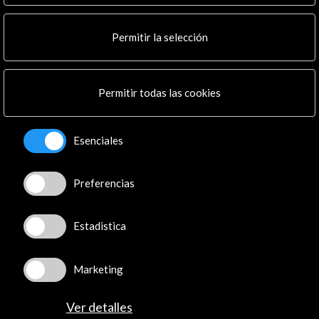
Noticias
Multimedia
Permitir la selección
Cultura en Red
Mapa Web
Boletín digital
Permitir todas las cookies
Logo y crédito a AC/E
Conecta
Esenciales
X
(Twitter)
Instagram
Preferencias
LinkedIn
Facebook
Estadistica
Youtube
Spotify
Marketing
Flickr
TikTok
Ver detalles