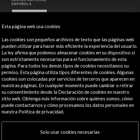
ALERTAS
AC/E
Esta página web usa cookies
Contacta
Las cookies son pequeños archivos de texto que las páginas web
info@accioncultural.es
pueden utilizar para hacer más eficiente la experiencia del usuario.
La ley afirma que podemos almacenar cookies en su dispositivo si
+34 91 700 4000
son estrictamente necesarias para el funcionamiento de esta
página. Para todos los demás tipos de cookies necesitamos su
José Abascal, 4 - 4º
permiso. Esta página utiliza tipos diferentes de cookies. Algunas
28003 Madrid, España
cookies son colocadas por servicios de terceros que aparecen en
Canales de contacto
nuestras páginas. En cualquier momento puede cambiar o retirar
su consentimiento desde la Declaración de cookies en nuestro
Explora
sitio web. Obtenga más información sobre quiénes somos, cómo
puede contactarnos y cómo procesamos los datos personales en
nuestra Política de privacidad.
Institucional
Actividades
Programa PICE
Solo usar cookies necesarias
Residencias