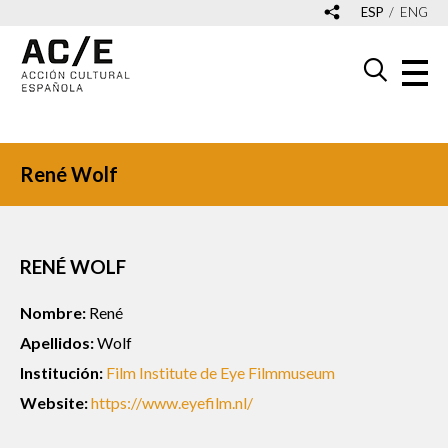
ESP
ENG
René Wolf
RENÉ WOLF
Nombre:
René
Apellidos:
Wolf
Institución:
Film Institute de Eye Filmmuseum
Website:
https://www.eyefilm.nl/