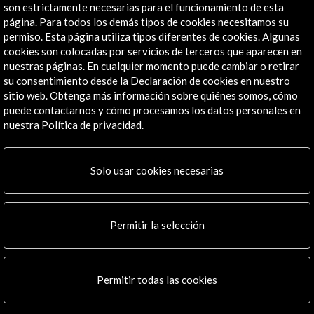
Explora
son estrictamente necesarias para el funcionamiento de esta
página. Para todos los demás tipos de cookies necesitamos su
permiso. Esta página utiliza tipos diferentes de cookies. Algunas
Institucional
cookies son colocadas por servicios de terceros que aparecen en
Actividades
nuestras páginas. En cualquier momento puede cambiar o retirar
Programa PICE
su consentimiento desde la Declaración de cookies en nuestro
Residencias
sitio web. Obtenga más información sobre quiénes somos, cómo
Noticias
puede contactarnos y cómo procesamos los datos personales en
nuestra Política de privacidad.
Multimedia
Cultura en Red
Mapa Web
Solo usar cookies necesarias
Boletín digital
Logo y crédito a AC/E
Permitir la selección
Conecta
X
(Twitter)
Permitir todas las cookies
Instagram
LinkedIn