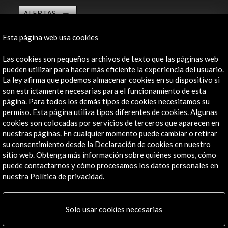
ALERTAS
AC/E
Esta página web usa cookies
Contacta
Las cookies son pequeños archivos de texto que las páginas web
info@accioncultural.es
pueden utilizar para hacer más eficiente la experiencia del usuario.
La ley afirma que podemos almacenar cookies en su dispositivo si
+34 91 700 4000
son estrictamente necesarias para el funcionamiento de esta
José Abascal, 4 - 4º
página. Para todos los demás tipos de cookies necesitamos su
28003 Madrid, España
permiso. Esta página utiliza tipos diferentes de cookies. Algunas
cookies son colocadas por servicios de terceros que aparecen en
Canales de contacto
nuestras páginas. En cualquier momento puede cambiar o retirar
su consentimiento desde la Declaración de cookies en nuestro
Explora
sitio web. Obtenga más información sobre quiénes somos, cómo
puede contactarnos y cómo procesamos los datos personales en
Institucional
nuestra Política de privacidad.
Actividades
Programa PICE
Solo usar cookies necesarias
Residencias
Noticias