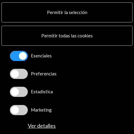
Multimedia
Cultura en Red
Permitir la selección
Mapa Web
Boletín digital
Logo y crédito a AC/E
Permitir todas las cookies
Conecta
Esenciales
X
(Twitter)
Instagram
Preferencias
LinkedIn
Facebook
Estadistica
Youtube
Spotify
Flickr
Marketing
TikTok
Ver detalles