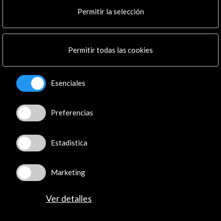
Cultura en Red
Permitir la selección
Mapa Web
Boletín digital
Logo y crédito a AC/E
Permitir todas las cookies
Conecta
Esenciales
X
(Twitter)
Instagram
Preferencias
LinkedIn
Facebook
Youtube
Estadistica
Spotify
Flickr
Marketing
TikTok
Ver detalles
© Acción Cultural Española (AC/E) /
Política de