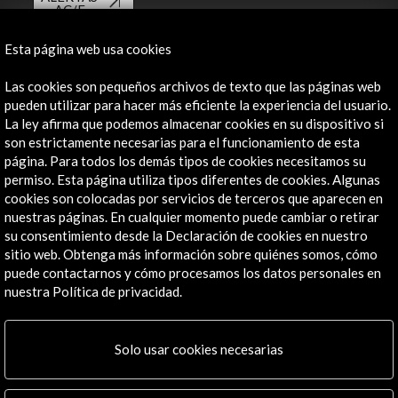
AC/E
Contacta
Esta página web usa cookies
info@accioncultural.es
Las cookies son pequeños archivos de texto que las páginas web
pueden utilizar para hacer más eficiente la experiencia del usuario.
+34 91 700 4000
La ley afirma que podemos almacenar cookies en su dispositivo si
son estrictamente necesarias para el funcionamiento de esta
José Abascal, 4 - 4º
página. Para todos los demás tipos de cookies necesitamos su
28003 Madrid, España
permiso. Esta página utiliza tipos diferentes de cookies. Algunas
Canales de contacto
cookies son colocadas por servicios de terceros que aparecen en
nuestras páginas. En cualquier momento puede cambiar o retirar
Explora
su consentimiento desde la Declaración de cookies en nuestro
sitio web. Obtenga más información sobre quiénes somos, cómo
puede contactarnos y cómo procesamos los datos personales en
Institucional
nuestra Política de privacidad.
Actividades
Programa PICE
Residencias
Solo usar cookies necesarias
Noticias
Multimedia