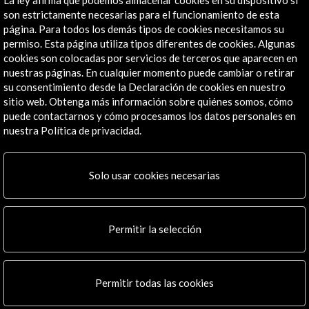
son estrictamente necesarias para el funcionamiento de esta
Explora
página. Para todos los demás tipos de cookies necesitamos su
permiso. Esta página utiliza tipos diferentes de cookies. Algunas
Institucional
cookies son colocadas por servicios de terceros que aparecen en
Actividades
nuestras páginas. En cualquier momento puede cambiar o retirar
Programa PICE
su consentimiento desde la Declaración de cookies en nuestro
sitio web. Obtenga más información sobre quiénes somos, cómo
Residencias
puede contactarnos y cómo procesamos los datos personales en
Noticias
nuestra Política de privacidad.
Multimedia
Cultura en Red
Mapa Web
Solo usar cookies necesarias
Boletín digital
Logo y crédito a AC/E
Permitir la selección
Conecta
X
(Twitter)
Permitir todas las cookies
Instagram
LinkedIn