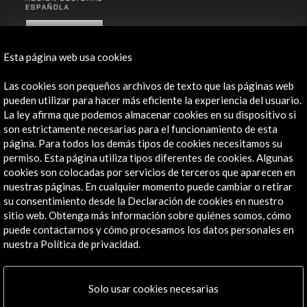
ALERTAS
AC/E
Esta página web usa cookies
Contacta
Las cookies son pequeños archivos de texto que las páginas web
info@accioncultural.es
pueden utilizar para hacer más eficiente la experiencia del usuario.
La ley afirma que podemos almacenar cookies en su dispositivo si
+34 91 700 4000
son estrictamente necesarias para el funcionamiento de esta
página. Para todos los demás tipos de cookies necesitamos su
José Abascal, 4 - 4º
permiso. Esta página utiliza tipos diferentes de cookies. Algunas
28003 Madrid, España
cookies son colocadas por servicios de terceros que aparecen en
Canales de contacto
nuestras páginas. En cualquier momento puede cambiar o retirar
su consentimiento desde la Declaración de cookies en nuestro
Explora
sitio web. Obtenga más información sobre quiénes somos, cómo
puede contactarnos y cómo procesamos los datos personales en
nuestra Política de privacidad.
Institucional
Actividades
Programa PICE
Solo usar cookies necesarias
Residencias