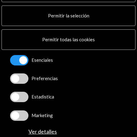
Noticias
Multimedia
Permitir la selección
Cultura en Red
Mapa Web
Boletín digital
Permitir todas las cookies
Logo y crédito a AC/E
Conecta
Esenciales
X
(Twitter)
Instagram
Preferencias
LinkedIn
Facebook
Estadistica
Youtube
Spotify
Marketing
Flickr
TikTok
Ver detalles