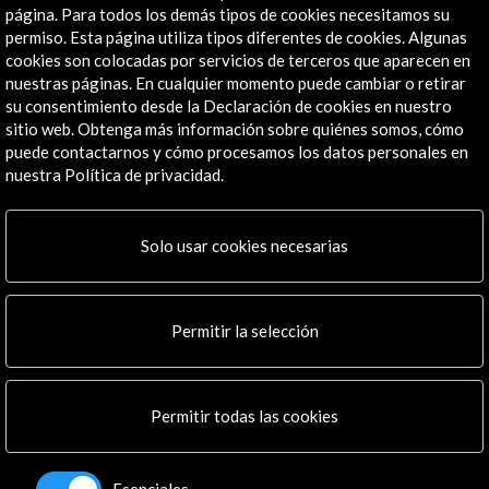
página. Para todos los demás tipos de cookies necesitamos su
Institucional
permiso. Esta página utiliza tipos diferentes de cookies. Algunas
Actividades
cookies son colocadas por servicios de terceros que aparecen en
Programa PICE
nuestras páginas. En cualquier momento puede cambiar o retirar
su consentimiento desde la Declaración de cookies en nuestro
Residencias
sitio web. Obtenga más información sobre quiénes somos, cómo
Noticias
puede contactarnos y cómo procesamos los datos personales en
Multimedia
nuestra Política de privacidad.
Cultura en Red
Mapa Web
Boletín digital
Solo usar cookies necesarias
Logo y crédito a AC/E
Conecta
Permitir la selección
X
(Twitter)
Instagram
Permitir todas las cookies
LinkedIn
Facebook
Youtube
Esenciales