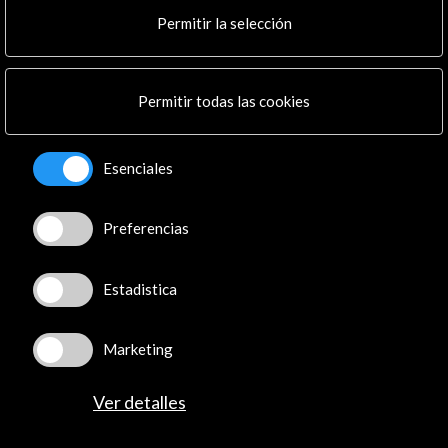
Cultura en Red
Permitir la selección
Mapa Web
Boletín digital
Logo y crédito a AC/E
Permitir todas las cookies
Conecta
Esenciales
X
(Twitter)
Instagram
Preferencias
LinkedIn
Facebook
Youtube
Estadistica
Spotify
Flickr
Marketing
TikTok
Ver detalles
© Acción Cultural Española (AC/E) /
Política de