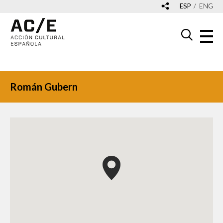
ESP
ENG
Román Gubern