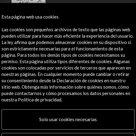
AC/E
Contacta
Esta página web usa cookies
info@accioncultural.es
Las cookies son pequeños archivos de texto que las páginas web
pueden utilizar para hacer más eficiente la experiencia del usuario.
+34 91 700 4000
La ley afirma que podemos almacenar cookies en su dispositivo si
son estrictamente necesarias para el funcionamiento de esta
José Abascal, 4 - 4º
página. Para todos los demás tipos de cookies necesitamos su
28003 Madrid, España
permiso. Esta página utiliza tipos diferentes de cookies. Algunas
Canales de contacto
cookies son colocadas por servicios de terceros que aparecen en
nuestras páginas. En cualquier momento puede cambiar o retirar
Explora
su consentimiento desde la Declaración de cookies en nuestro
sitio web. Obtenga más información sobre quiénes somos, cómo
puede contactarnos y cómo procesamos los datos personales en
Institucional
nuestra Política de privacidad.
Actividades
Programa PICE
Residencias
Solo usar cookies necesarias
Noticias
Multimedia