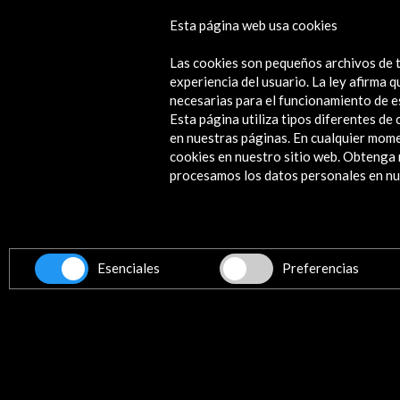
Esta página web usa cookies
Radio Symposium La Publika 2016
Las cookies son pequeños archivos de t
Ver
experiencia del usuario. La ley afirma
necesarias para el funcionamiento de e
Esta página utiliza tipos diferentes d
en nuestras páginas. En cualquier mome
cookies en nuestro sitio web. Obteng
Contacta
procesamos los datos personales en nue
info@accioncultural.es
+34 91 700 4000
ALERTAS
AC/E
Esenciales
Preferencias
José Abascal, 4 - 4º
28003 Madrid, España
Canales de contacto