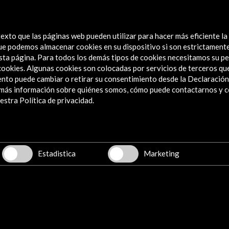
exto que las páginas web pueden utilizar para hacer más eficiente la
 que podemos almacenar cookies en su dispositivo si son estrictament
sta página. Para todos los demás tipos de cookies necesitamos su pe
e cookies. Algunas cookies son colocadas por servicios de terceros q
nto puede cambiar o retirar su consentimiento desde la Declaración
a más información sobre quiénes somos, cómo puede contactarnos y 
Explora
stra Política de privacidad.
Institucional
Actividades
Programa PICE
Estadistica
Marketing
Residencias
Noticias
Multimedia
Cultura en Red
Mapa Web
Boletín digital