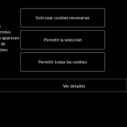
Solo usar cookies necesarias
e
rmiso.
ue aparecen
Permitir la selección
 de
cómo
Conecta
Permitir todas las cookies
X
(Twitter)
Instagram
LinkedIn
Ver detalles
Facebook
Youtube
Spotify
Flickr
TikTok