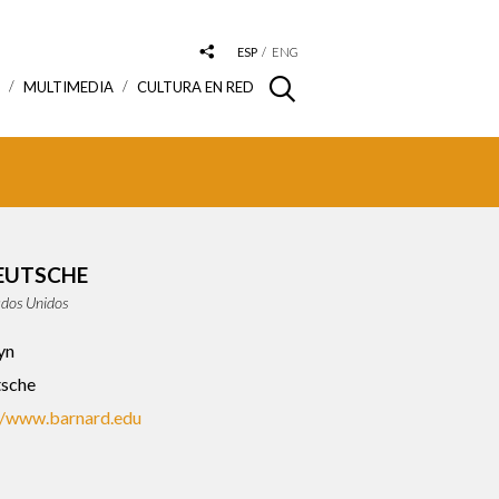
ESP
ENG
S
MULTIMEDIA
CULTURA EN RED
EUTSCHE
ados Unidos
yn
sche
//www.barnard.edu