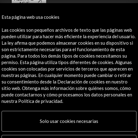
AC/E
Contacta
Esta página web usa cookies
info@accioncultural.es
Las cookies son pequeños archivos de texto que las páginas web
pueden utilizar para hacer más eficiente la experiencia del usuario.
+34 91 700 4000
La ley afirma que podemos almacenar cookies en su dispositivo si
son estrictamente necesarias para el funcionamiento de esta
José Abascal, 4 - 4º
página. Para todos los demás tipos de cookies necesitamos su
28003 Madrid, España
permiso. Esta página utiliza tipos diferentes de cookies. Algunas
Canales de contacto
cookies son colocadas por servicios de terceros que aparecen en
nuestras páginas. En cualquier momento puede cambiar o retirar
Explora
su consentimiento desde la Declaración de cookies en nuestro
sitio web. Obtenga más información sobre quiénes somos, cómo
puede contactarnos y cómo procesamos los datos personales en
Institucional
nuestra Política de privacidad.
Actividades
Programa PICE
Residencias
Solo usar cookies necesarias
Noticias
Multimedia