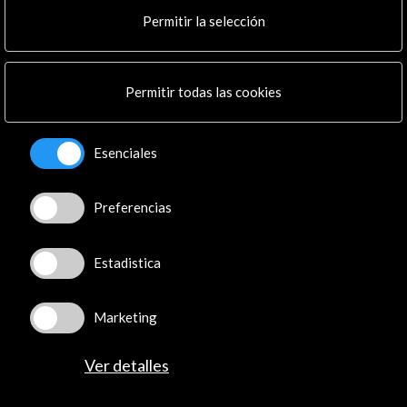
Cultura en Red
Permitir la selección
Mapa Web
Boletín digital
Logo y crédito a AC/E
Permitir todas las cookies
Conecta
Esenciales
X
(Twitter)
Instagram
Preferencias
LinkedIn
Facebook
Youtube
Estadistica
Spotify
Flickr
Marketing
TikTok
Ver detalles
© Acción Cultural Española (AC/E) /
Política de