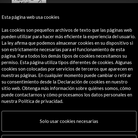
AC/E
Contacta
Esta página web usa cookies
info@accioncultural.es
Las cookies son pequeños archivos de texto que las páginas web
pueden utilizar para hacer más eficiente la experiencia del usuario.
+34 91 700 4000
La ley afirma que podemos almacenar cookies en su dispositivo si
son estrictamente necesarias para el funcionamiento de esta
José Abascal, 4 - 4º
página. Para todos los demás tipos de cookies necesitamos su
28003 Madrid, España
permiso. Esta página utiliza tipos diferentes de cookies. Algunas
Canales de contacto
cookies son colocadas por servicios de terceros que aparecen en
nuestras páginas. En cualquier momento puede cambiar o retirar
Explora
su consentimiento desde la Declaración de cookies en nuestro
sitio web. Obtenga más información sobre quiénes somos, cómo
puede contactarnos y cómo procesamos los datos personales en
Institucional
nuestra Política de privacidad.
Actividades
Programa PICE
Residencias
Solo usar cookies necesarias
Noticias
Multimedia