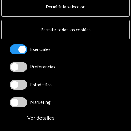
Cultura en Red
Permitir la selección
Mapa Web
Boletín digital
Logo y crédito a AC/E
Permitir todas las cookies
Conecta
Esenciales
X
(Twitter)
Instagram
Preferencias
LinkedIn
Facebook
Youtube
Estadistica
Spotify
Flickr
Marketing
TikTok
Ver detalles
© Acción Cultural Española (AC/E) /
Política de