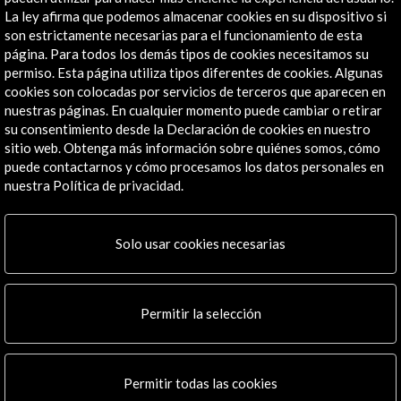
Canales de contacto
La ley afirma que podemos almacenar cookies en su dispositivo si
son estrictamente necesarias para el funcionamiento de esta
Explora
página. Para todos los demás tipos de cookies necesitamos su
permiso. Esta página utiliza tipos diferentes de cookies. Algunas
cookies son colocadas por servicios de terceros que aparecen en
Institucional
nuestras páginas. En cualquier momento puede cambiar o retirar
Actividades
su consentimiento desde la Declaración de cookies en nuestro
Programa PICE
sitio web. Obtenga más información sobre quiénes somos, cómo
Residencias
puede contactarnos y cómo procesamos los datos personales en
Noticias
nuestra Política de privacidad.
Multimedia
Cultura en Red
Solo usar cookies necesarias
Mapa Web
Boletín digital
Logo y crédito a AC/E
Permitir la selección
Conecta
X
(Twitter)
Permitir todas las cookies