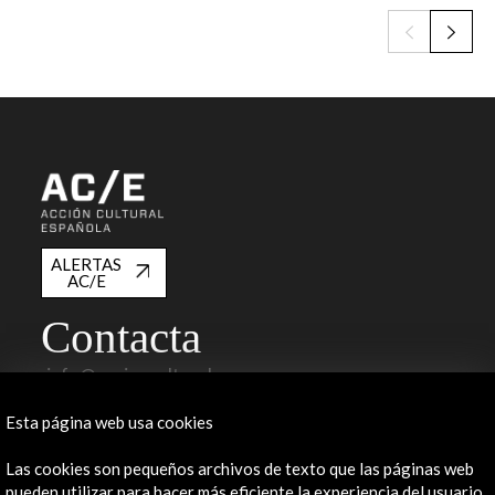
ALERTAS
AC/E
Contacta
info@accioncultural.es
+34 91 700 4000
Esta página web usa cookies
José Abascal, 4 - 4º
Las cookies son pequeños archivos de texto que las páginas web
28003 Madrid, España
pueden utilizar para hacer más eficiente la experiencia del usuario.