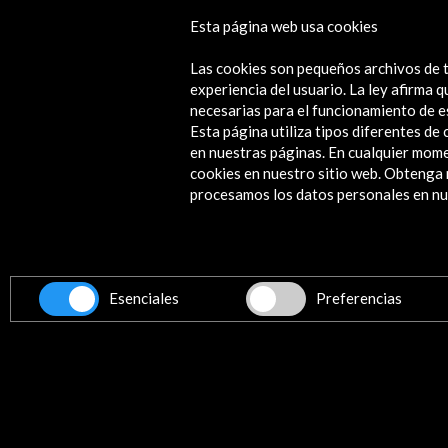
SÂLMON< festival 2018
Esta página web usa cookies
Ver actividad
Las cookies son pequeños archivos de t
experiencia del usuario. La ley afirma
necesarias para el funcionamiento de e
Esta página utiliza tipos diferentes d
en nuestras páginas. En cualquier mome
cookies en nuestro sitio web. Obteng
Contacta
procesamos los datos personales en nue
info@accioncultural.es
+34 91 700 4000
ALERTAS
AC/E
Esenciales
Preferencias
José Abascal, 4 - 4º
28003 Madrid, España
Canales de contacto