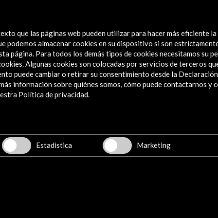
MercArtes 2016. Mercado de las Artes
Certa
Escénicas
Ver
exto que las páginas web pueden utilizar para hacer más eficiente la
Ver actividad
 que podemos almacenar cookies en su dispositivo si son estrictament
sta página. Para todos los demás tipos de cookies necesitamos su pe
e cookies. Algunas cookies son colocadas por servicios de terceros q
nto puede cambiar o retirar su consentimiento desde la Declaración
a más información sobre quiénes somos, cómo puede contactarnos y 
Explora
stra Política de privacidad.
Institucional
Actividades
Programa PICE
Estadistica
Marketing
Residencias
Noticias
Multimedia
Cultura en Red
Mapa Web
Boletín digital