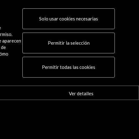
men Coreográfico de Madrid 2015
 actividad
Solo usar cookies necesarias
e
rmiso.
ue aparecen
Permitir la selección
 de
cómo
Conecta
Permitir todas las cookies
X
(Twitter)
Instagram
LinkedIn
Ver detalles
Facebook
Youtube
Spotify
Flickr
TikTok