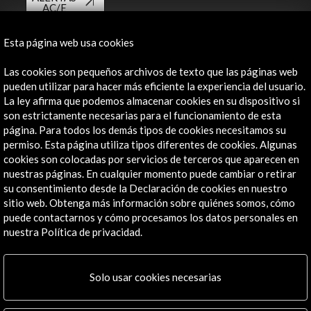
AC/E
Contacta
Esta página web usa cookies
info@accioncultural.es
Las cookies son pequeños archivos de texto que las páginas web
pueden utilizar para hacer más eficiente la experiencia del usuario.
+34 91 700 4000
La ley afirma que podemos almacenar cookies en su dispositivo si
son estrictamente necesarias para el funcionamiento de esta
José Abascal, 4 - 4º
página. Para todos los demás tipos de cookies necesitamos su
28003 Madrid, España
permiso. Esta página utiliza tipos diferentes de cookies. Algunas
Canales de contacto
cookies son colocadas por servicios de terceros que aparecen en
nuestras páginas. En cualquier momento puede cambiar o retirar
Explora
su consentimiento desde la Declaración de cookies en nuestro
sitio web. Obtenga más información sobre quiénes somos, cómo
Institucional
puede contactarnos y cómo procesamos los datos personales en
nuestra Política de privacidad.
Actividades
Programa PICE
Residencias
Solo usar cookies necesarias
Noticias
Multimedia