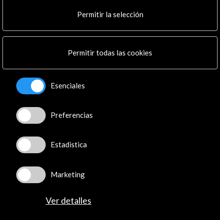
Cultura en Red
Permitir la selección
Mapa Web
Boletín digital
Logo y crédito a AC/E
Permitir todas las cookies
Conecta
Esenciales
X
(Twitter)
Instagram
LinkedIn
Preferencias
Facebook
Youtube
Estadistica
Spotify
Flickr
Marketing
TikTok
Ver detalles
© Acción Cultural Española (AC/E) /
Política de