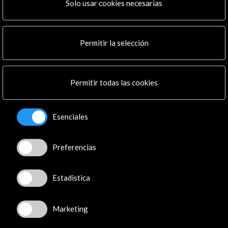
Programa PICE
Solo usar cookies necesarias
Residencias
Noticias
Multimedia
Permitir la selección
Cultura en Red
Mapa Web
Boletín digital
Permitir todas las cookies
Logo y crédito a AC/E
Esenciales
Conecta
X
(Twitter)
Preferencias
Instagram
LinkedIn
Estadistica
Facebook
Youtube
Spotify
Marketing
Flickr