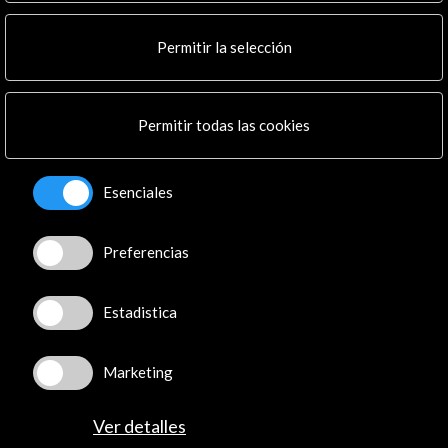
Multimedia
Cultura en Red
Permitir la selección
Mapa Web
Boletín digital
Logo y crédito a AC/E
Permitir todas las cookies
Conecta
Esenciales
X
(Twitter)
Instagram
Preferencias
LinkedIn
Facebook
Youtube
Estadistica
Spotify
Flickr
Marketing
TikTok
Ver detalles