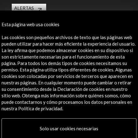
ALERTAS
AC/E
Contacta
Esta página web usa cookies
Las cookies son pequeños archivos de texto que las páginas web
info@accioncultural.es
pueden utilizar para hacer más eficiente la experiencia del usuario.
+34 91 700 4000
La ley afirma que podemos almacenar cookies en su dispositivo si
son estrictamente necesarias para el funcionamiento de esta
José Abascal, 4 - 4º
página. Para todos los demás tipos de cookies necesitamos su
28003 Madrid, España
permiso. Esta página utiliza tipos diferentes de cookies. Algunas
cookies son colocadas por servicios de terceros que aparecen en
Canales de contacto
nuestras páginas. En cualquier momento puede cambiar o retirar
su consentimiento desde la Declaración de cookies en nuestro
Explora
sitio web. Obtenga más información sobre quiénes somos, cómo
puede contactarnos y cómo procesamos los datos personales en
Institucional
nuestra Política de privacidad.
Actividades
Programa PICE
Residencias
Solo usar cookies necesarias
Noticias