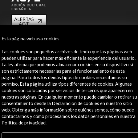
ALERTAS
AC/E
Contacta
Esta página web usa cookies
info@accioncultural.es
Las cookies son pequeños archivos de texto que las páginas web
pueden utilizar para hacer más eficiente la experiencia del usuario.
+34 91 700 4000
La ley afirma que podemos almacenar cookies en su dispositivo si
son estrictamente necesarias para el funcionamiento de esta
José Abascal, 4 - 4º
página. Para todos los demás tipos de cookies necesitamos su
28003 Madrid, España
permiso. Esta página utiliza tipos diferentes de cookies. Algunas
Canales de contacto
cookies son colocadas por servicios de terceros que aparecen en
nuestras páginas. En cualquier momento puede cambiar o retirar su
Explora
consentimiento desde la Declaración de cookies en nuestro sitio
web. Obtenga más información sobre quiénes somos, cómo puede
Institucional
contactarnos y cómo procesamos los datos personales en nuestra
Política de privacidad.
Actividades
Programa PICE