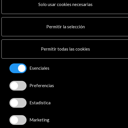
Residencias
Solo usar cookies necesarias
Noticias
Multimedia
Cultura en Red
Permitir la selección
Mapa Web
Boletín digital
Logo y crédito a AC/E
Permitir todas las cookies
Conecta
Esenciales
X
(Twitter)
Instagram
LinkedIn
Preferencias
Facebook
Youtube
Estadistica
Spotify
Flickr
Marketing
TikTok