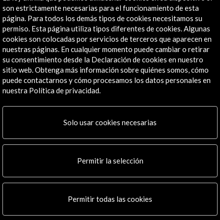
Explora
son estrictamente necesarias para el funcionamiento de esta
página. Para todos los demás tipos de cookies necesitamos su
Institucional
permiso. Esta página utiliza tipos diferentes de cookies. Algunas
cookies son colocadas por servicios de terceros que aparecen en
Actividades
nuestras páginas. En cualquier momento puede cambiar o retirar
Programa PICE
su consentimiento desde la Declaración de cookies en nuestro
Residencias
sitio web. Obtenga más información sobre quiénes somos, cómo
Noticias
puede contactarnos y cómo procesamos los datos personales en
Multimedia
nuestra Política de privacidad.
Cultura en Red
Mapa Web
Solo usar cookies necesarias
Boletín digital
Logo y crédito a AC/E
Permitir la selección
Conecta
X
(Twitter)
Instagram
Permitir todas las cookies
LinkedIn