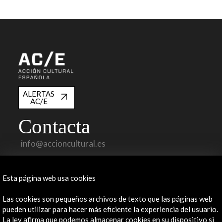
ALERTAS
AC/E
Contacta
info@accioncultural.es
+34 91 700 4000
Esta página web usa cookies
José Abascal, 4 - 4º
28003 Madrid, España
Las cookies son pequeños archivos de texto que las páginas web
Canales de contacto
pueden utilizar para hacer más eficiente la experiencia del usuario.
La ley afirma que podemos almacenar cookies en su dispositivo si