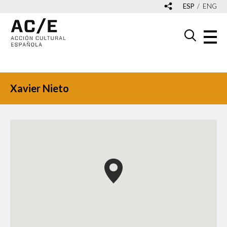
ESP
ENG
Xavier Nieto