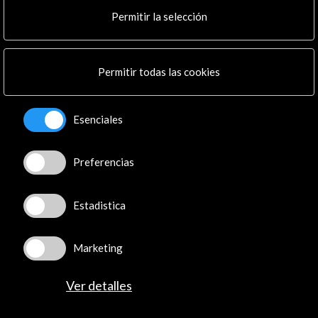
Cultura en Red
Permitir la selección
Mapa Web
Boletín digital
Logo y crédito a AC/E
Permitir todas las cookies
Conecta
Esenciales
X
(Twitter)
Instagram
Preferencias
LinkedIn
Facebook
Youtube
Estadistica
Spotify
Flickr
Marketing
TikTok
Ver detalles
© Acción Cultural Española (AC/E) /
Política de