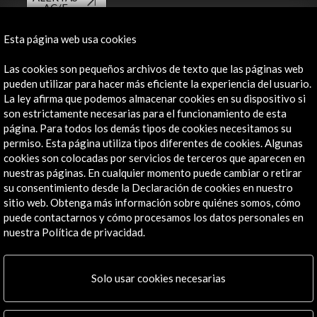
AC/E
Contacta
Esta página web usa cookies
info@accioncultural.es
Las cookies son pequeños archivos de texto que las páginas web
pueden utilizar para hacer más eficiente la experiencia del usuario.
+34 91 700 4000
La ley afirma que podemos almacenar cookies en su dispositivo si
son estrictamente necesarias para el funcionamiento de esta
José Abascal, 4 - 4º
página. Para todos los demás tipos de cookies necesitamos su
28003 Madrid, España
permiso. Esta página utiliza tipos diferentes de cookies. Algunas
Canales de contacto
cookies son colocadas por servicios de terceros que aparecen en
nuestras páginas. En cualquier momento puede cambiar o retirar
Explora
su consentimiento desde la Declaración de cookies en nuestro
sitio web. Obtenga más información sobre quiénes somos, cómo
puede contactarnos y cómo procesamos los datos personales en
Institucional
nuestra Política de privacidad.
Actividades
Programa PICE
Residencias
Solo usar cookies necesarias
Noticias
Multimedia