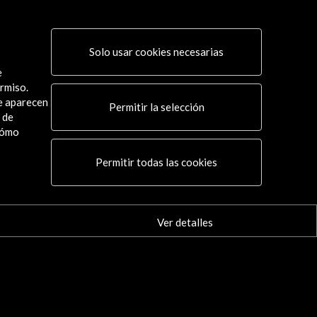
Solo usar cookies necesarias
e
rmiso.
ue aparecen
Permitir la selección
 de
cómo
Conecta
Permitir todas las cookies
X
(Twitter)
Instagram
LinkedIn
Ver detalles
Facebook
Youtube
Spotify
Flickr
TikTok