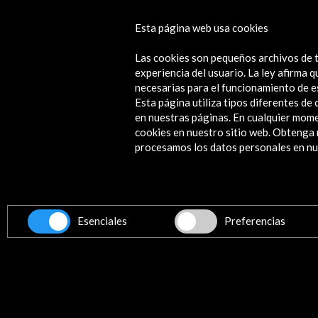
Uneven Growth: Tactical Urbanisms
Esta página web usa cookies
Expanding Megacities
Las cookies son pequeños archivos de t
Ver
experiencia del usuario. La ley afirma
necesarias para el funcionamiento de e
Esta página utiliza tipos diferentes d
en nuestras páginas. En cualquier mome
cookies en nuestro sitio web. Obteng
Contacta
procesamos los datos personales en nue
info@accioncultural.es
+34 91 700 4000
ALERTAS
Esenciales
Preferencias
AC/E
José Abascal, 4 - 4º
28003 Madrid, España
Canales de contacto