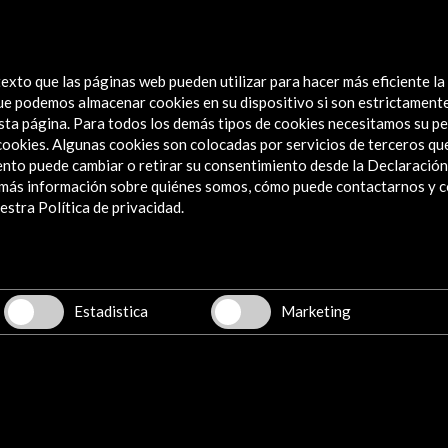
 for
exto que las páginas web pueden utilizar para hacer más eficiente la
 que podemos almacenar cookies en su dispositivo si son estrictament
sta página. Para todos los demás tipos de cookies necesitamos su pe
e cookies. Algunas cookies son colocadas por servicios de terceros q
nto puede cambiar o retirar su consentimiento desde la Declaración
a más información sobre quiénes somos, cómo puede contactarnos y 
Explora
stra Política de privacidad.
Institucional
Actividades
Programa PICE
Estadistica
Marketing
Residencias
Noticias
Multimedia
Cultura en Red
Mapa Web