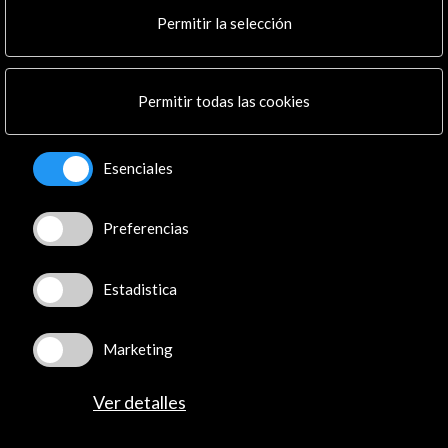
Cultura en Red
Permitir la selección
Mapa Web
Boletín digital
Logo y crédito a AC/E
Permitir todas las cookies
Conecta
Esenciales
X
(Twitter)
Instagram
Preferencias
LinkedIn
Facebook
Youtube
Estadistica
Spotify
Flickr
Marketing
TikTok
Ver detalles
© Acción Cultural Española (AC/E) /
Política de