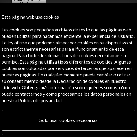
AC/E
Contacta
Esta página web usa cookies
info@accioncultural.es
Las cookies son pequeños archivos de texto que las páginas web
pueden utilizar para hacer más eficiente la experiencia del usuario.
+34 91 700 4000
La ley afirma que podemos almacenar cookies en su dispositivo si
son estrictamente necesarias para el funcionamiento de esta
José Abascal, 4 - 4º
página. Para todos los demás tipos de cookies necesitamos su
28003 Madrid, España
permiso. Esta página utiliza tipos diferentes de cookies. Algunas
Canales de contacto
cookies son colocadas por servicios de terceros que aparecen en
nuestras páginas. En cualquier momento puede cambiar o retirar
Explora
su consentimiento desde la Declaración de cookies en nuestro
sitio web. Obtenga más información sobre quiénes somos, cómo
puede contactarnos y cómo procesamos los datos personales en
Institucional
nuestra Política de privacidad.
Actividades
Programa PICE
Residencias
Solo usar cookies necesarias
Noticias
Multimedia