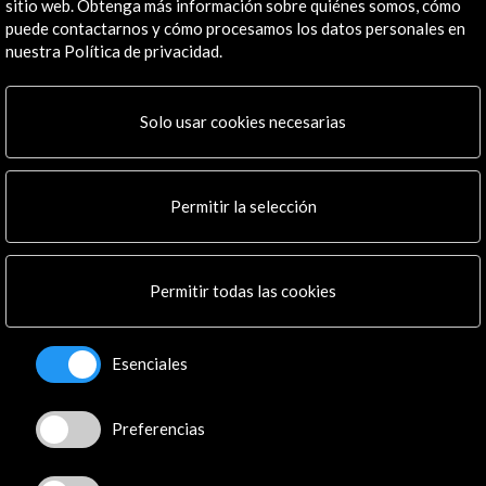
sitio web. Obtenga más información sobre quiénes somos, cómo
puede contactarnos y cómo procesamos los datos personales en
nuestra Política de privacidad.
Solo usar cookies necesarias
ALERTAS
AC/E
Contacta
Permitir la selección
info@accioncultural.es
+34 91 700 4000
Permitir todas las cookies
José Abascal, 4 - 4º
28003 Madrid, España
Esenciales
Canales de contacto
Preferencias
Explora
Institucional