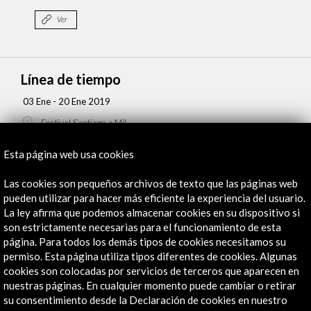
Ver
Línea de tiempo
03 Ene - 20 Ene 2019
Festival Santiago a Mil
Santiago de Chile, Chile
Esta página web usa cookies
Las cookies son pequeños archivos de texto que las páginas web
pueden utilizar para hacer más eficiente la experiencia del usuario.
La ley afirma que podemos almacenar cookies en su dispositivo si
son estrictamente necesarias para el funcionamiento de esta
Recibe las últimas NOVEDADES
página. Para todos los demás tipos de cookies necesitamos su
permiso. Esta página utiliza tipos diferentes de cookies. Algunas
Suscríbete a nuestro boletín digital
Ver último boletín
cookies son colocadas por servicios de terceros que aparecen en
nuestras páginas. En cualquier momento puede cambiar o retirar
su consentimiento desde la Declaración de cookies en nuestro