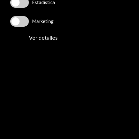
Estadistica
Actividades
Programa PICE
Marketing
Residencias
Noticias
Ver detalles
Multimedia
Cultura en Red
Mapa Web
Boletín digital
Logo y crédito a AC/E
Conecta
X
(Twitter)
Instagram
LinkedIn
Facebook
Youtube
Spotify