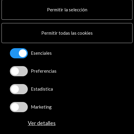
+34 91 700 4000
Permitir la selección
José Abascal, 4 - 4º
28003 Madrid, España
Canales de contacto
Permitir todas las cookies
Explora
Esenciales
Institucional
Actividades
Programa PICE
Preferencias
Residencias
Noticias
Estadistica
Multimedia
Cultura en Red
Mapa Web
Marketing
Boletín digital
Logo y crédito a AC/E
Ver detalles