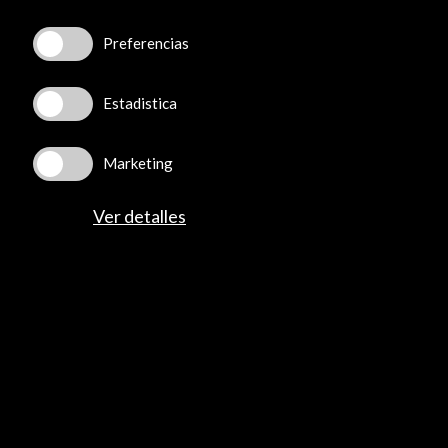
José Abascal, 4 - 4º
28003 Madrid, España
Preferencias
Canales de contacto
Estadistica
Explora
Institucional
Marketing
Actividades
Programa PICE
Ver detalles
Residencias
Noticias
Multimedia
Cultura en Red
Mapa Web
Boletín digital
Logo y crédito a AC/E
Conecta