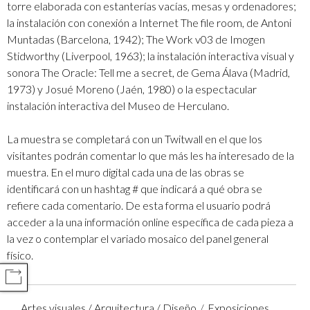
torre elaborada con estanterías vacías, mesas y ordenadores;
la instalación con conexión a Internet The file room, de Antoni
Muntadas (Barcelona, 1942); The Work v03 de Imogen
Stidworthy (Liverpool, 1963); la instalación interactiva visual y
sonora The Oracle: Tell me a secret, de Gema Álava (Madrid,
1973) y Josué Moreno (Jaén, 1980) o la espectacular
instalación interactiva del Museo de Herculano.
La muestra se completará con un Twitwall en el que los
visitantes podrán comentar lo que más les ha interesado de la
muestra. En el muro digital cada una de las obras se
identificará con un hashtag # que indicará a qué obra se
refiere cada comentario. De esta forma el usuario podrá
acceder a la una información online específica de cada pieza a
la vez o contemplar el variado mosaico del panel general
físico.
COMPARTIR
Artes visuales / Arquitectura / Diseño
Exposiciones