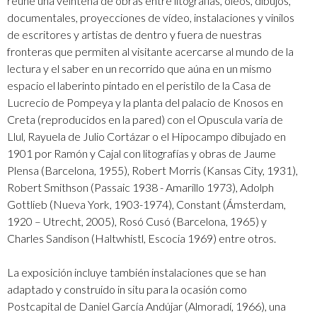
reúne una veintena de obras entre litografías, óleos, dibujos,
documentales, proyecciones de vídeo, instalaciones y vinilos
de escritores y artistas de dentro y fuera de nuestras
fronteras que permiten al visitante acercarse al mundo de la
lectura y el saber en un recorrido que aúna en un mismo
espacio el laberinto pintado en el peristilo de la Casa de
Lucrecio de Pompeya y la planta del palacio de Knosos en
Creta (reproducidos en la pared) con el Opuscula varia de
Llul, Rayuela de Julio Cortázar o el Hipocampo dibujado en
1901 por Ramón y Cajal con litografías y obras de Jaume
Plensa (Barcelona, 1955), Robert Morris (Kansas City, 1931),
Robert Smithson (Passaic 1938 - Amarillo 1973), Adolph
Gottlieb (Nueva York, 1903-1974), Constant (Ámsterdam,
1920 – Utrecht, 2005), Rosó Cusó (Barcelona, 1965) y
Charles Sandison (Haltwhistl, Escocia 1969) entre otros.
La exposición incluye también instalaciones que se han
adaptado y construido in situ para la ocasión como
Postcapital de Daniel García Andújar (Almoradí, 1966), una