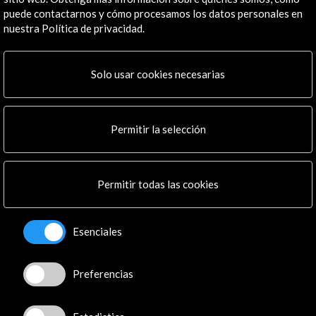
La Casa Encendida
puede contactarnos y cómo procesamos los datos personales en
Madrid, España
nuestra Política de privacidad.
Solo usar cookies necesarias
Recibe las últimas NOVEDADES
Permitir la selección
Suscríbete a nuestro boletín digital
Ver último boletín
Permitir todas las cookies
Esenciales
Preferencias
ALERTAS
AC/E