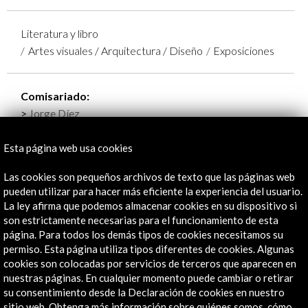
Literatura y libro
Artes visuales / Arquitectura / Diseño
Exposiciones
Comisariado:
Jorge Díez
Organizado por:
- Acción Cultural Española
Esta página web usa cookies
Ayuntamiento de A Coruña
Las cookies son pequeños archivos de texto que las páginas web
pueden utilizar para hacer más eficiente la experiencia del usuario.
La ley afirma que podemos almacenar cookies en su dispositivo si
Ver todos
(
7
)
son estrictamente necesarias para el funcionamiento de esta
página. Para todos los demás tipos de cookies necesitamos su
permiso. Esta página utiliza tipos diferentes de cookies. Algunas
cookies son colocadas por servicios de terceros que aparecen en
Línea de tiempo
nuestras páginas. En cualquier momento puede cambiar o retirar
su consentimiento desde la Declaración de cookies en nuestro
23 Sept - 26 Oct 2008
28 M
sitio web. Obtenga más información sobre quiénes somos, cómo