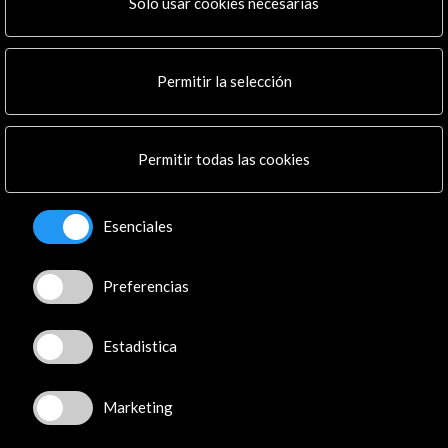
Programa PICE
Solo usar cookies necesarias
Residencias
Noticias
Multimedia
Permitir la selección
Cultura en Red
Mapa Web
Boletín digital
Permitir todas las cookies
Logo y crédito a AC/E
Conecta
Esenciales
X
(Twitter)
Preferencias
Instagram
LinkedIn
Facebook
Estadistica
Youtube
Spotify
Marketing
Flickr
TikTok