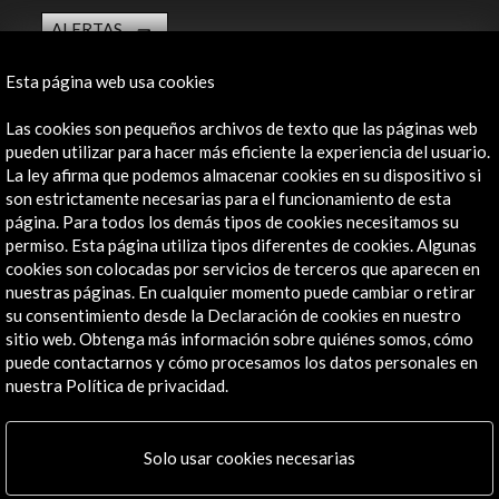
ALERTAS
AC/E
Esta página web usa cookies
Contacta
Las cookies son pequeños archivos de texto que las páginas web
info@accioncultural.es
pueden utilizar para hacer más eficiente la experiencia del usuario.
La ley afirma que podemos almacenar cookies en su dispositivo si
+34 91 700 4000
son estrictamente necesarias para el funcionamiento de esta
José Abascal, 4 - 4º
página. Para todos los demás tipos de cookies necesitamos su
28003 Madrid, España
permiso. Esta página utiliza tipos diferentes de cookies. Algunas
cookies son colocadas por servicios de terceros que aparecen en
Canales de contacto
nuestras páginas. En cualquier momento puede cambiar o retirar
su consentimiento desde la Declaración de cookies en nuestro
Explora
sitio web. Obtenga más información sobre quiénes somos, cómo
puede contactarnos y cómo procesamos los datos personales en
Institucional
nuestra Política de privacidad.
Actividades
Programa PICE
Solo usar cookies necesarias
Residencias
Noticias