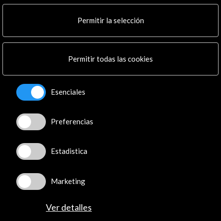
Multimedia
Cultura en Red
Permitir la selección
Mapa Web
Boletín digital
Logo y crédito a AC/E
Permitir todas las cookies
Conecta
Esenciales
X
(Twitter)
Instagram
Preferencias
LinkedIn
Facebook
Estadistica
Youtube
Spotify
Flickr
Marketing
TikTok
Ver detalles