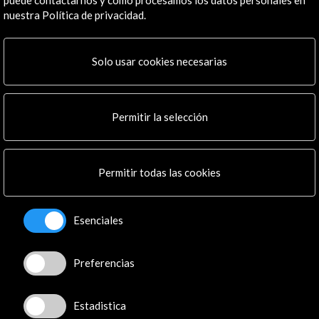
nuestra Política de privacidad.
Enlaces de Interés
Solo usar cookies necesarias
Chillida (IC París)
Ver
Permitir la selección
Línea de tiempo
Permitir todas las cookies
09 Nov 2021 - 05 Mar 2022
18 M
Instituto Cervantes de París
Esenciales
París, Francia
Preferencias
Estadistica