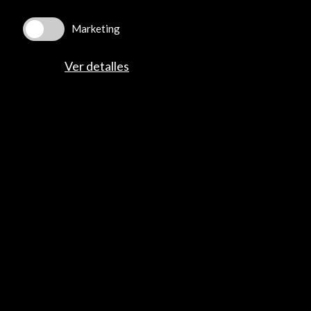
Recibe las últimas NOVEDADES
Marketing
Suscríbete a nuestro boletín digital
Ver último boletín
Ver detalles
ALERTAS
AC/E
Contacta
info@accioncultural.es
+34 91 700 4000
José Abascal, 4 - 4º