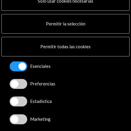
Programa PICE
Solo usar cookies necesarias
Residencias
Noticias
Multimedia
Permitir la selección
Cultura en Red
Mapa Web
Boletín digital
Permitir todas las cookies
Logo y crédito a AC/E
Conecta
Esenciales
X
(Twitter)
Preferencias
Instagram
LinkedIn
Facebook
Estadistica
Youtube
Spotify
Marketing
Flickr
TikTok