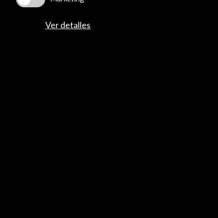
Folleto exposición. Museo Casa Natal
Cervantes (3.22 MB)
Ver detalles
Descargar
Enlaces de Interés
#Cervantes400
Ver
Cómic y visita virtual
Ver