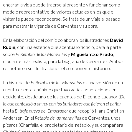
encarar la vida puede traerse al presente y funcionar como
modelo representativo de valores actuales en los que el
visitante puede reconocerse. Se trata de un viaje al pasado
para mostrar la vigencia de Cervantes y su obra.
En la elaboración del cómic colaboran los ilustradores
David
Rubín
, con una estética que acentúa lo ficticio, para la parte
sobre
El Retablo de las Maravillas
y
Miguelantxo Prado
,
dibujante más realista, para la biografía de Cervantes. Ambos
respetan en sus ilustraciones el componente histórico.
La historia de
El Retablo de las Maravillas
es una versión de un
cuento oriental anónimo que tuvo varias adaptaciones en
occidente, desde uno de los cuentos de El conde Lucanor (
De
lo que contesció a un rey con los burladores que ficieron el paño)
hasta
El traje nuevo del Emperador
que recopiló Hans Christian
Andersen. En el
Retablo de las maravillas
de Cervantes, unos
pícaros (Chanfalla, el propietario del retablo, y su compañera
Chirinos) entran en un pueblo con la idea de ofrecer una