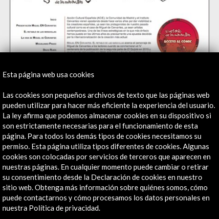
Esta página web usa cookies
Virtual
Las cookies son pequeños archivos de texto que las páginas web
pueden utilizar para hacer más eficiente la experiencia del usuario.
Visita virtual contenido 'Miguel EN Cervantes. El
La ley afirma que podemos almacenar cookies en su dispositivo si
retablo de las maravillas'
son estrictamente necesarias para el funcionamiento de esta
Esta visita acerca el personaje de Miguel de Cervantes a los lectores cuando
página. Para todos los demás tipos de cookies necesitamos su
se conmemoran el IV centenario de la publicación de la segunda parte de El
permiso. Esta página utiliza tipos diferentes de cookies. Algunas
Quijote en 2015 y de la muerte del escritor, en 2016. Y lo hace a través de un
cookies son colocadas por servicios de terceros que aparecen en
nuestras páginas. En cualquier momento puede cambiar o retirar
lenguaje que ha atravesado todos los tiempos: el de la imagen. Dos de los
su consentimiento desde la Declaración de cookies en nuestro
más destacados dibujantes e historietistas españoles, David Rubín y
sitio web. Obtenga más información sobre quiénes somos, cómo
Miguelanxo Prado, son los encargados de generar, a través de dos lenguajes
puede contactarnos y cómo procesamos los datos personales en
gráficos y narrativos diferentes, un potente diálogo entre el cómic y la
nuestra Política de privacidad.
ilustración, entre
El retablo de las maravillas
y las escenas más apasionantes