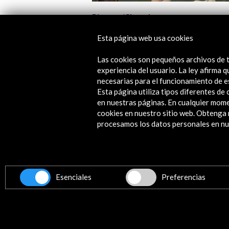
icasso/Chanel
Festival Iberoam
de la Comunidad
Esta página web usa cookies
Ver actividad
Ver actividad
Las cookies son pequeños archivos de t
experiencia del usuario. La ley afirma
necesarias para el funcionamiento de e
Esta página utiliza tipos diferentes d
en nuestras páginas. En cualquier mome
cookies en nuestro sitio web. Obteng
procesamos los datos personales en nue
Contacta
info@accioncultural.es
Esenciales
Preferencias
+34 91 700 4000
ALERTAS
AC/E
José Abascal, 4 - 4º
28003 Madrid, España
Canales de contacto