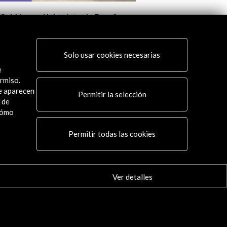
 España
Emilia Pardo Bazán. El reto de la
No
modernidad
19
Ver actividad
Solo usar cookies necesarias
e
rmiso.
ue aparecen
Permitir la selección
 de
cómo
Conecta
Permitir todas las cookies
X
(Twitter)
Instagram
Ver detalles
LinkedIn
Facebook
Youtube
Spotify