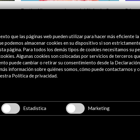
ericano del Siglo de Oro
Pérez Galdós en el laberinto de
 de Madrid 2021
Ver actividad
exto que las páginas web pueden utilizar para hacer más eficiente la
 que podemos almacenar cookies en su dispositivo si son estrictament
sta página. Para todos los demás tipos de cookies necesitamos su pe
e cookies. Algunas cookies son colocadas por servicios de terceros q
nto puede cambiar o retirar su consentimiento desde la Declaración
a más información sobre quiénes somos, cómo puede contactarnos y 
stra Política de privacidad.
Explora
Institucional
Actividades
Estadistica
Marketing
Programa PICE
Residencias
Noticias
Multimedia