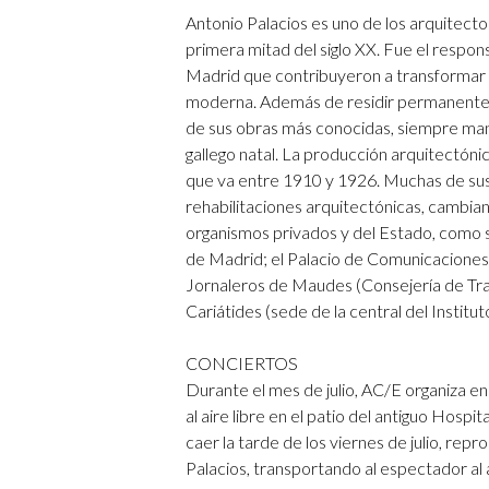
Antonio Palacios es uno de los arquitect
primera mitad del siglo XX. Fue el respo
Madrid que contribuyeron a transformar la
moderna. Además de residir permanenteme
de sus obras más conocidas, siempre mant
gallego natal. La producción arquitectónic
que va entre 1910 y 1926. Muchas de sus 
rehabilitaciones arquitectónicas, cambia
organismos privados y del Estado, como s
de Madrid; el Palacio de Comunicaciones
Jornaleros de Maudes (Consejería de Tra
Cariátides (sede de la central del Institu
CONCIERTOS
Durante el mes de julio, AC/E organiza e
al aire libre en el patio del antiguo Hospi
caer la tarde de los viernes de julio, r
Palacios, transportando al espectador al 