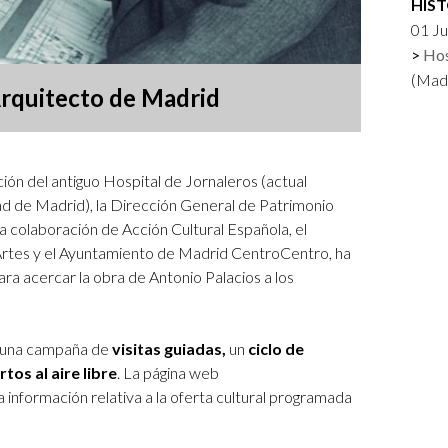
HIS
Logos y crédito a AC/E
01 Ju
Hos
Contacto
(Madr
Arquitecto de Madrid
ción del antiguo Hospital de Jornaleros
(actual
ad de Madrid)
, la Dirección General de Patrimonio
la colaboración de Acción Cultural Española, el
s Artes y el Ayuntamiento de Madrid CentroCentro,
ha
ra acercar la obra de Antonio Palacios a los
 a una campaña de
visitas guiadas,
un
ciclo de
os al aire libre
. La página web
 información relativa a la oferta cultural programada