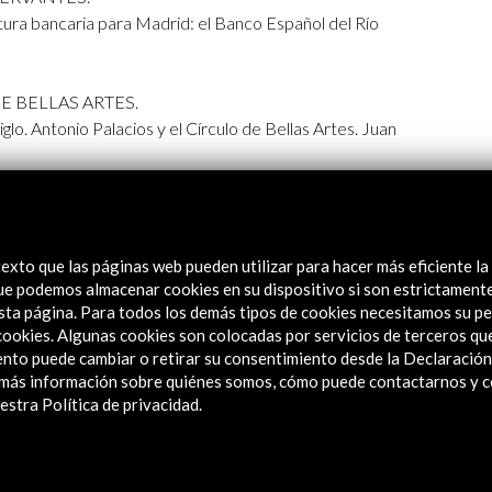
tura bancaria para Madrid: el Banco Español del Río
DE BELLAS ARTES.
iglo. Antonio Palacios y el Círculo de Bellas Artes. Juan
.
la arquitectura doméstica. Miguel Ángel Baldellou
exto que las páginas web pueden utilizar para hacer más eficiente la
.
 que podemos almacenar cookies en su dispositivo si son estrictament
 la construcción del metro de Madrid. Miguel Lasso
sta página. Para todos los demás tipos de cookies necesitamos su pe
e cookies. Algunas cookies son colocadas por servicios de terceros q
nto puede cambiar o retirar su consentimiento desde la Declaración
a más información sobre quiénes somos, cómo puede contactarnos y 
L DE JORNALEROS.
stra Política de privacidad.
e construcción y restauración. Andrés Perea