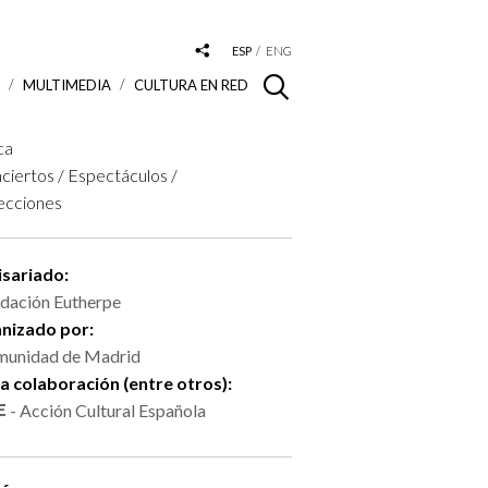
ESP
ENG
S
MULTIMEDIA
CULTURA EN RED
ca
ciertos / Espectáculos /
ecciones
sariado:
dación Eutherpe
nizado por:
unidad de Madrid
la colaboración (entre otros):
- Acción Cultural Española