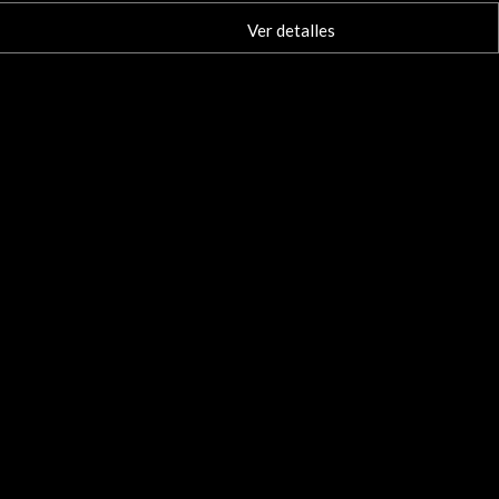
Ver detalles
www.antoniopalacios.
Ver