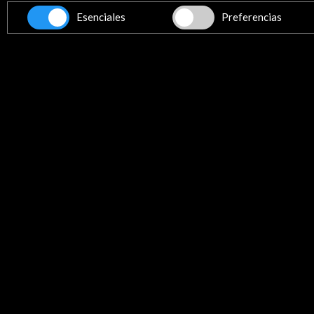
Esenciales
Preferencias
Enlaces de Interés
www.antoniopalacios.es
Ver
Actividades Relacionadas