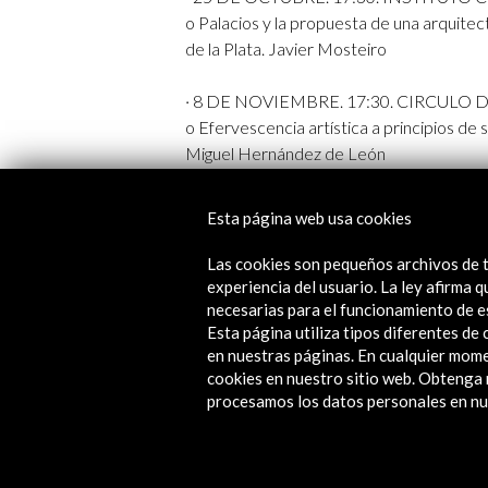
o Palacios y la propuesta de una arquitec
de la Plata. Javier Mosteiro
· 8 DE NOVIEMBRE. 17:30. CIRCULO 
o Efervescencia artística a principios de s
Miguel Hernández de León
· 15 DE NOVIEMBRE. 18:00. ALCALÁ 31
Esta página web usa cookies
o La vivienda del nuevo siglo. Palacios y 
Las cookies son pequeños archivos de t
· 22 DE NOVIEMBRE. 17:00 ALCALÁ 31
experiencia del usuario. La ley afirma
o Esperando el metropolitano. Palacios y
necesarias para el funcionamiento de e
Esta página utiliza tipos diferentes d
de la Vega y Susana Olivares.
en nuestras páginas. En cualquier mome
cookies en nuestro sitio web. Obteng
· 29 DE NOVIEMBRE. 17:00.HOSPITA
procesamos los datos personales en nue
o El Hospital de Jornaleros: Proyectos d