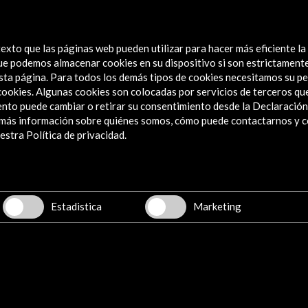
exto que las páginas web pueden utilizar para hacer más eficiente la
 que podemos almacenar cookies en su dispositivo si son estrictament
sta página. Para todos los demás tipos de cookies necesitamos su pe
e cookies. Algunas cookies son colocadas por servicios de terceros q
nto puede cambiar o retirar su consentimiento desde la Declaración
a más información sobre quiénes somos, cómo puede contactarnos y 
Explora
stra Política de privacidad.
Institucional
Actividades
Programa PICE
Estadistica
Marketing
Residencias
Noticias
Multimedia
Cultura en Red
Mapa Web
Boletín digital