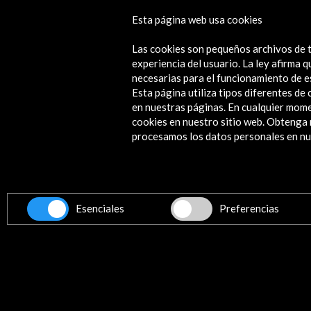
Esta página web usa cookies
Gonzalo Chillida
Las cookies son pequeños archivos de t
Ver
experiencia del usuario. La ley afirma
necesarias para el funcionamiento de e
Esta página utiliza tipos diferentes d
en nuestras páginas. En cualquier mome
cookies en nuestro sitio web. Obteng
Contacta
procesamos los datos personales en nue
info@accioncultural.es
+34 91 700 4000
ALERTAS
AC/E
Esenciales
Preferencias
José Abascal, 4 - 4º
28003 Madrid, España
Canales de contacto