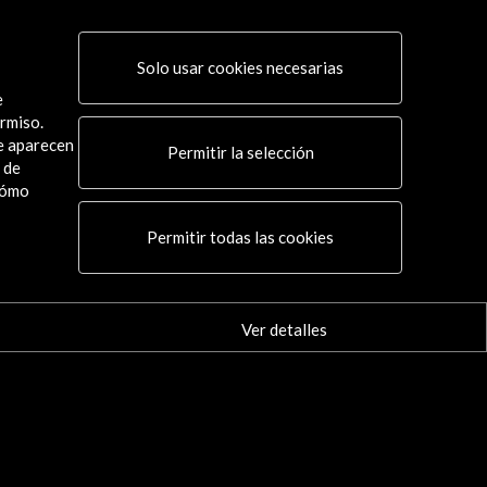
Solo usar cookies necesarias
e
rmiso.
ue aparecen
Permitir la selección
 de
cómo
Conecta
Permitir todas las cookies
X
(Twitter)
Instagram
LinkedIn
Ver detalles
Facebook
Youtube
Spotify
Flickr
TikTok