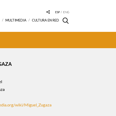
ESP
ENG
S
MULTIMEDIA
CULTURA EN RED
GAZA
l
za
pedia.org/wiki/Miguel_Zugaza