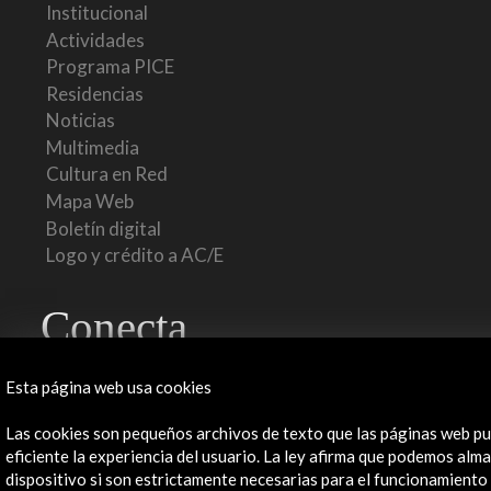
Institucional
Actividades
Programa PICE
Residencias
Noticias
Multimedia
Cultura en Red
Mapa Web
Boletín digital
Logo y crédito a AC/E
Conecta
X
(Twitter)
Esta página web usa cookies
Instagram
LinkedIn
Las cookies son pequeños archivos de texto que las páginas web pu
Facebook
eficiente la experiencia del usuario. La ley afirma que podemos alm
Youtube
dispositivo si son estrictamente necesarias para el funcionamiento