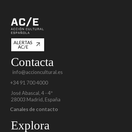
ALERTAS
AC/E
Contacta
info@accioncultural.es
+34 91 700 4000
José Abascal, 4 - 4º
28003 Madrid, España
Canales de contacto
Explora