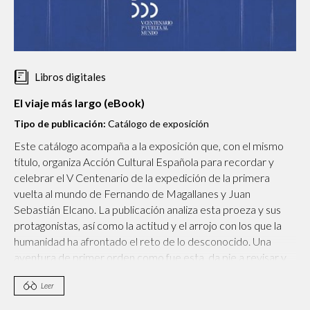
Libros digitales
El viaje más largo (eBook)
Tipo de publicación:
Catálogo de exposición
Este catálogo acompaña a la exposición que, con el mismo
título, organiza Acción Cultural Española para recordar y
celebrar el V Centenario de la expedición de la primera
vuelta al mundo de Fernando de Magallanes y Juan
Sebastián Elcano. La publicación analiza esta proeza y sus
protagonistas, así como la actitud y el arrojo con los que la
humanidad ha afrontado el reto de lo desconocido. Una
aventura de primer orden como fue esta, da pie a revisar y
representar nuestro anhelo por el conocimiento. Esta visión
Leer
es la que nos ofrece “El Viaje más largo”.