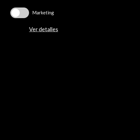
Who First Circled the Globe? Not Magellan, Spain
Wants You to Know | The New York Times
Marketing
20 de septiembre de 2019
The Spanish officer Juan Sebastián Elcano completed
Ver detalles
the voyage after the Portuguese explorer died
halfway. Five centuries later, it’s a matter of national
pride — and national rivalry.
Leer