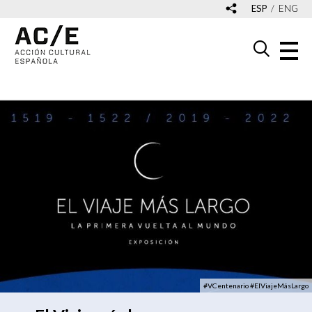
ESP
ENG
#VCentenario #ElViajeMásLargo