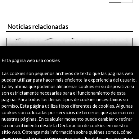
12. EL DESTINO
Francisco de Borja Aguinagalde Olaizola
REGRESO
Noticias relacionadas
13. EL ÍNDICO
​Álex Pella
14. EL LÍMITE
Álex Pella
15. LA ARRIBADA
Esta página web usa cookies
Consuelo Varela Bueno
16. LA TRINIDAD
Las cookies son pequeños archivos de texto que las páginas web
Braulio Vázquez Campos
pueden utilizar para hacer más eficiente la experiencia del usuario.
La ley afirma que podemos almacenar cookies en su dispositivo si
TRANSFORMACIÓN
son estrictamente necesarias para el funcionamiento de esta
17. UN MUNDO NUEVO
página. Para todos los demás tipos de cookies necesitamos su
Ramón María Serrera Contreras
permiso. Esta página utiliza tipos diferentes de cookies. Algunas
María M. Portuondo
cookies son colocadas por servicios de terceros que aparecen en
nuestras páginas. En cualquier momento puede cambiar o retirar
18. NUEVOS SUEÑOS, NUEVOS RETOS
El grumete de Elcano lo confesó todo | Cultura |
su consentimiento desde la Declaración de cookies en nuestro
Eduardo García Llama
EL PAÍS
sitio web. Obtenga más información sobre quiénes somos, cómo
puede contactarnos y cómo procesamos los datos personales en