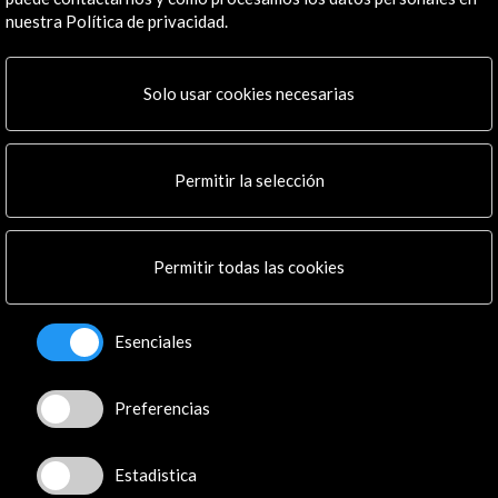
05 de noviembre de 2019
EL VIAJE MÁS LARGO. HIPÓTESIS SOBRE SU
nuestra Política de privacidad.
ITINERARIO
Tres historiadores españoles redescubren y traducen
Tomás Mazón Serrano
la declaración del joven marinero de la nao Victoria
apresado por los portugueses y que da datos
Solo usar cookies necesarias
desconocidos...
Leer
Permitir la selección
Permitir todas las cookies
Esenciales
Preferencias
Estadistica