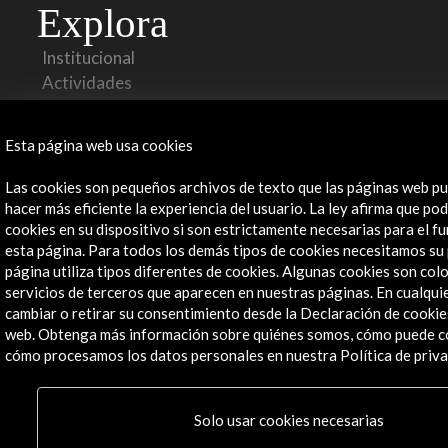
Explora
Institucional
Actividades
Programa PICE
Residencias
Esta página web usa cookies
Noticias
Multimedia
Las cookies son pequeños archivos de texto que las páginas web pu
Cultura en Red
hacer más eficiente la experiencia del usuario. La ley afirma que 
Mapa Web
cookies en su dispositivo si son estrictamente necesarias para el 
esta página. Para todos los demás tipos de cookies necesitamos su
Boletín digital
página utiliza tipos diferentes de cookies. Algunas cookies son col
Logo y crédito a AC/E
servicios de terceros que aparecen en nuestras páginas. En cualq
cambiar o retirar su consentimiento desde la Declaración de cookie
Conecta
web. Obtenga más información sobre quiénes somos, cómo puede c
cómo procesamos los datos personales en nuestra Política de priva
X
(Twitter)
Instagram
Solo usar cookies necesarias
LinkedIn