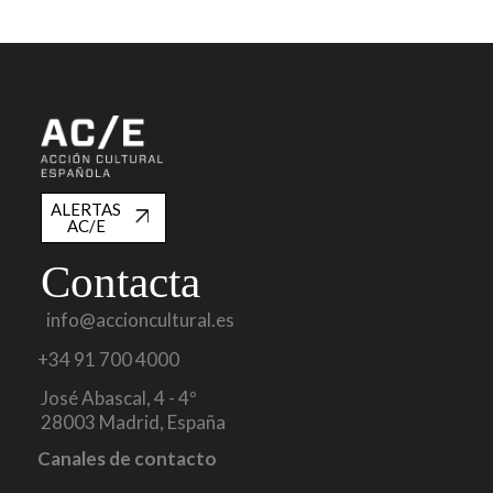
ALERTAS
AC/E
Contacta
info@accioncultural.es
+34 91 700 4000
José Abascal, 4 - 4º
28003 Madrid, España
Canales de contacto