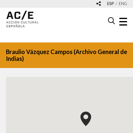
ESP
ENG
Braulio Vázquez Campos (Archivo General de
Indias)