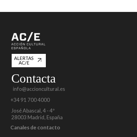
ALERTAS
AC/E
Contacta
info@accioncultural.es
+34 91 700 4000
José Abascal, 4 - 4º
28003 Madrid, España
Canales de contacto