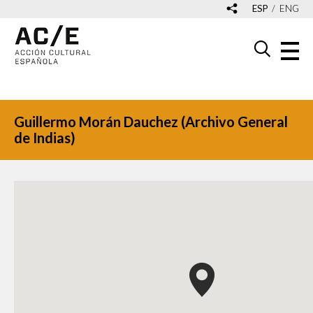
ESP
ENG
Guillermo Morán Dauchez (Archivo General
de Indias)