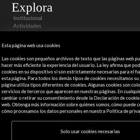
Explora
Institucional
Actividades
Programa PICE
Residencias
Esta página web usa cookies
Noticias
Multimedia
Las cookies son pequeños archivos de texto que las páginas web pu
Cultura en Red
hacer más eficiente la experiencia del usuario. La ley afirma que 
Mapa Web
cookies en su dispositivo si son estrictamente necesarias para el 
esta página. Para todos los demás tipos de cookies necesitamos su
Boletín digital
página utiliza tipos diferentes de cookies. Algunas cookies son col
Logo y crédito a AC/E
servicios de terceros que aparecen en nuestras páginas. En cualq
cambiar o retirar su consentimiento desde la Declaración de cookie
Conecta
web. Obtenga más información sobre quiénes somos, cómo puede c
cómo procesamos los datos personales en nuestra Política de priva
X
(Twitter)
Instagram
Solo usar cookies necesarias
LinkedIn