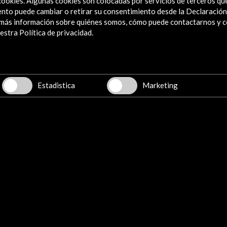
e cookies. Algunas cookies son colocadas por servicios de terceros q
nto puede cambiar o retirar su consentimiento desde la Declaración
a más información sobre quiénes somos, cómo puede contactarnos y 
stra Política de privacidad.
Estadistica
Marketing
mantes (Ebook)
posición
io Casares Rodicio, María Encina Cortizo, Isabelle Porto San
 para recorrer la vida de Barbieri y analizar tanto su faceta
n investigador de la historia de la música.
. Un compositor considerado por la musicología como uno de los
. Pero Barbieri es inentendible sin el segundo término, nación.
lidad, cuando al referirse a las cualidades que definían su obra
e Barbieri. Es cierto que ambos aspectos se retroalimentan, pero