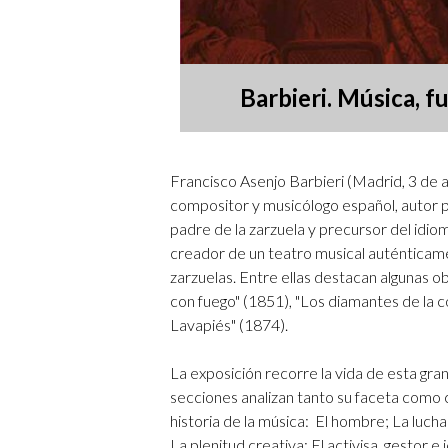
Barbieri. Música, 
Francisco Asenjo Barbieri (Madrid, 3 de 
compositor y musicólogo español, autor 
padre de la zarzuela y precursor del idio
creador de un teatro musical auténticam
zarzuelas. Entre ellas destacan algunas ob
con fuego" (1851), "Los diamantes de la co
Lavapiés" (1874).
La exposición recorre la vida de esta gra
secciones analizan tanto su faceta como c
historia de la música: El hombre; La lucha 
La plenitud creativa; El activisa, gestor e