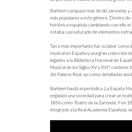
Barbieri compuso más de 60 zarzuelas y a
más populares a este género. Dentro de e
folclórica española cambiando con ello el
estaba casi saturado de elementos extra
Tan o más importante fue su labor como inv
musical en España y una gran colección d
legados a la Biblioteca Nacional de Espa
Musical de los Siglos XV y XVI", contiene
del Palacio Real, así como detalladas anot
Barbieri fundó el periódico La España Mu
organizó una sociedad para crear un teatr
1856 como Teatro de la Zarzuela. Y en 1
integrado a la Real Academia Española, si