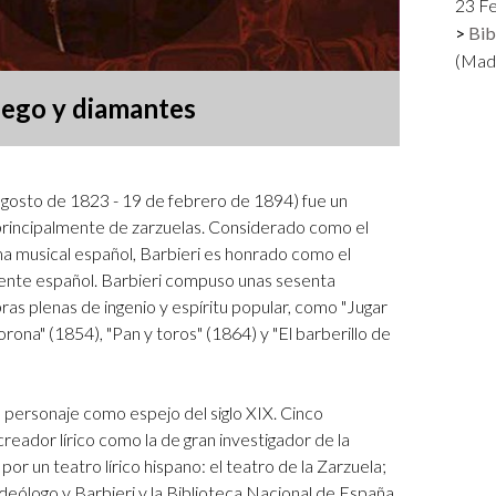
23 F
Logos y crédito a AC/E
Bib
(Madr
Contacto
fuego y diamantes
agosto de 1823 - 19 de febrero de 1894) fue un
principalmente de zarzuelas. Considerado como el
ma musical español, Barbieri es honrado como el
ente español. Barbieri compuso unas sesenta
ras plenas de ingenio y espíritu popular, como "Jugar
rona" (1854), "Pan y toros" (1864) y "El barberillo de
n personaje como espejo del siglo XIX. Cinco
reador lírico como la de gran investigador de la
por un teatro lírico hispano: el teatro de la Zarzuela;
 ideólogo y Barbieri y la Biblioteca Nacional de España.