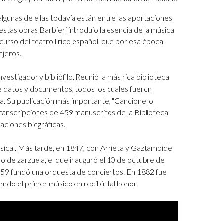
lgunas de ellas todavía están entre las aportaciones
stas obras Barbieri introdujo la esencia de la música
 curso del teatro lírico español, que por esa época
njeros.
estigador y bibliófilo. Reunió la más rica biblioteca
e datos y documentos, todos los cuales fueron
ña. Su publicación más importante, "Cancionero
 transcripciones de 459 manuscritos de la Biblioteca
aciones biográficas.
sical. Más tarde, en 1847, con Arrieta y Gaztambide
o de zarzuela, el que inauguró el 10 de octubre de
859 fundó una orquesta de conciertos. En 1882 fue
endo el primer músico en recibir tal honor.