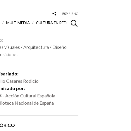
ESP
ENG
S
MULTIMEDIA
CULTURA EN RED
ca
es visuales / Arquitectura / Diseño
osiciones
sariado:
lio Casares Rodicio
nizado por:
- Acción Cultural Española
lioteca Nacional de España
TÓRICO