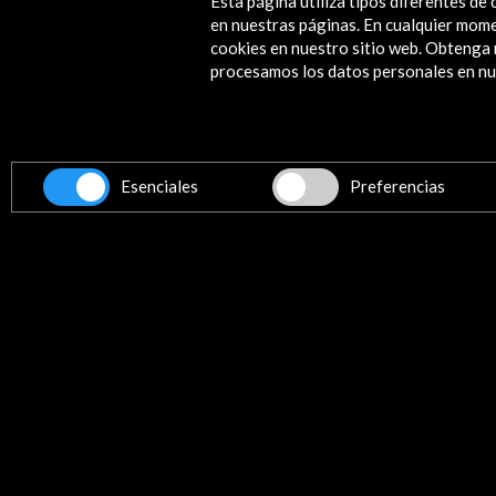
Esta página utiliza tipos diferentes d
en nuestras páginas. En cualquier mome
cookies en nuestro sitio web. Obteng
procesamos los datos personales en nue
Esenciales
Preferencias
Libros digitales
Barbieri. Música, fuego y dia
Tipo de publicación:
Catálogo de ex
El catálogo incluye textos de Emil
Martín y José Carlos Gosálvez Lara
como creador lírico como la de gra
"...Barbieri fue ante todo músico
más destacados de nuestra historia
Ya Adolfo Salazar aludió a esta rea
habló del «instinto patriótico» d