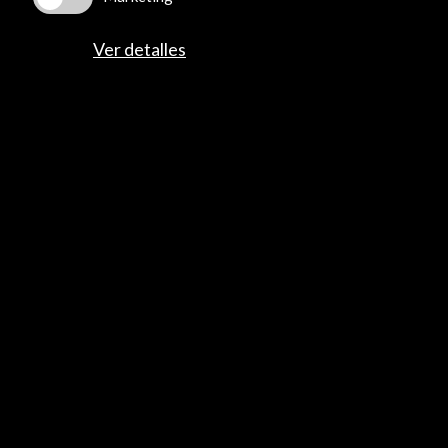
Multimedia
Cultura en Red
Ver detalles
Mapa Web
Boletín digital
Logo y crédito a AC/E
Conecta
X
(Twitter)
Instagram
LinkedIn
Facebook
Youtube
Spotify
Flickr
TikTok