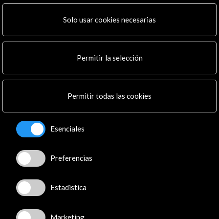
ALERTAS
AC/E
Solo usar cookies necesarias
Contacta
info@accioncultural.es
Permitir la selección
+34 91 700 4000
José Abascal, 4 - 4º
Permitir todas las cookies
28003 Madrid, España
Canales de contacto
Esenciales
Explora
Preferencias
Institucional
Actividades
Programa PICE
Estadistica
Residencias
Noticias
Marketing