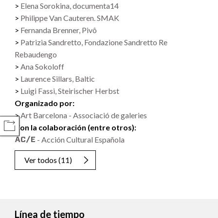
Elena Sorokina, documenta14
Philippe Van Cauteren. SMAK
Fernanda Brenner, Pivô
Patrizia Sandretto, Fondazione Sandretto Re
Rebaudengo
Ana Sokoloff
Laurence Sillars, Baltic
Luigi Fassi, Steirischer Herbst
Organizado por:
Art Barcelona - Associació de galeries
Con la colaboración (entre otros):
COMPARTIR
- Acción Cultural Española
Ver todos
(11)
Línea de tiempo