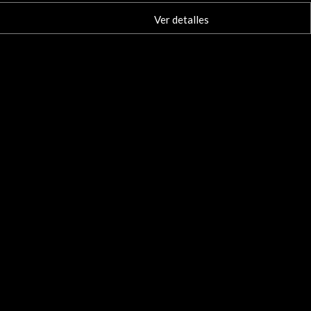
Ver detalles
1 Jul 2021
Urdaneta Kalea, 9 (exterior Centro Cultural
Mitxelena)
ebastián, España