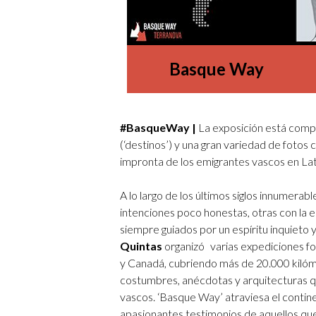
Basque Way
#BasqueWay |
La exposición está comp
(‘destinos’) y una gran variedad de fotos
impronta de los emigrantes vascos en La
A lo largo de los últimos siglos innumerab
intenciones poco honestas, otras con la
siempre guiados por un espíritu inquieto 
Quintas
organizó varias expediciones fo
y Canadá, cubriendo más de 20.000 kilóme
costumbres, anécdotas y arquitecturas q
vascos. ‘Basque Way’ atraviesa el contin
apasionantes testimonios de aquellos que 