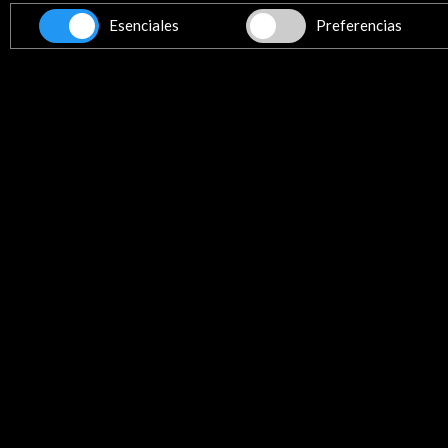
sobre los vascos que viajaron a
Esenciales
Preferencias
América | El Diario Vasco
20 de julio de 2021
La exposición 'Basque Way, la huella
vascos que viajaron a América sin bil
de vuelta' ya puede disfrutarse en el
exterior del Centro Cultural Koldo
Leer
Mitxelena. Una
Línea de tiempo
16 Jun - 30 Jun 2021
Paseo de la Senda (exterior Museo Bellas
Alava)
Vitoria, España