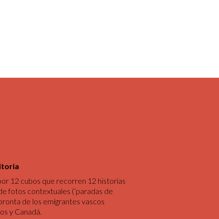
itoria
or 12 cubos que recorren 12 historias
 de fotos contextuales (‘paradas de
pronta de los emigrantes vascos
os y Canadá.