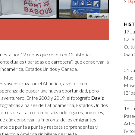
Dip
Logos y crédito a AC/E
#BasqueWay
Contacto
HIS
17 Ju
Calle
Cultu
(San 
uesta por 12 cubos que recorren 12 historias
 contextuales (‘paradas de carretera’) que conservan la
tinoamérica, Estados Unidos y Canadá.
01 Ju
Muell
les vascos cruzaron el Atlántico, a veces con
Muse
 esperanza de buscar una nueva oportunidad, pero
(Bilb
y aventurero. Entre 2003 y 2019, el fotógrafo
David
tográficas a países de Latinoamérica, Estados Unidos
16 Ju
tros de asfalto e inmortalizando lugares, nombres,
Paseo
ue aún conservan la impronta de los emigrantes
Artes
ente de punta a punta y rescata sorprendentes y
(Vito
fueron a América sin billete de vuelta.