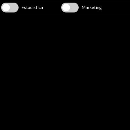
nazis al FBI | RNE
Estadistica
Marketing
28 de junio de 2021
Vitoria acoge la exposición 'Basque
 de
Way' al aire libre con testimonios de los
lete
vascos que viajaron a América "sin
billete de vuelta"...
Leer
01 Jul - 15 Jul 2021
17 Jul - 3
 Artes
Muelle Ramon de la Sota Kaia, 1 (exterior Museo
Calle 
Marítimo de Bilbao)
Koldo 
Bilbao, España
San S