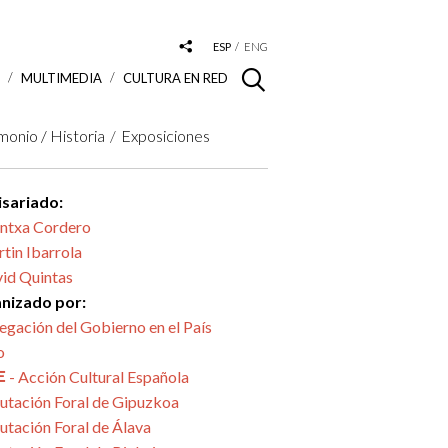
ESP
ENG
S
MULTIMEDIA
CULTURA EN RED
monio / Historia
Exposiciones
sariado:
ntxa Cordero
tin Ibarrola
id Quintas
nizado por:
egación del Gobierno en el País
o
- Acción Cultural Española
utación Foral de Gipuzkoa
utación Foral de Álava