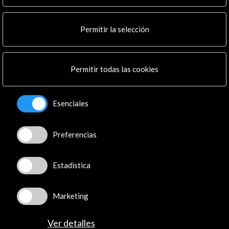
Noticias
Multimedia
Permitir la selección
Cultura en Red
Mapa Web
Boletín digital
Permitir todas las cookies
Logo y crédito a AC/E
Conecta
Esenciales
X
(Twitter)
Preferencias
Instagram
LinkedIn
Facebook
Estadistica
Youtube
Spotify
Marketing
Flickr
TikTok
Ver detalles