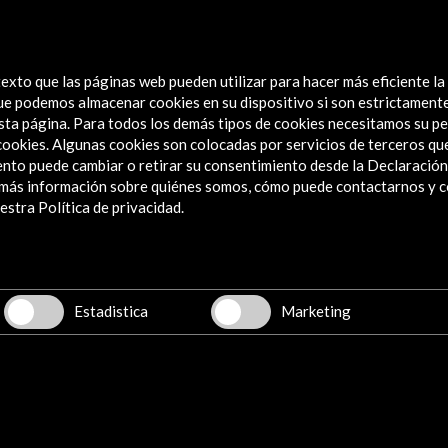
Bienal Internacional de Arquitectura de
Bienal
Venecia 2016
Ver
exto que las páginas web pueden utilizar para hacer más eficiente la
Ver actividad
 que podemos almacenar cookies en su dispositivo si son estrictament
sta página. Para todos los demás tipos de cookies necesitamos su pe
e cookies. Algunas cookies son colocadas por servicios de terceros q
nto puede cambiar o retirar su consentimiento desde la Declaración
a más información sobre quiénes somos, cómo puede contactarnos y 
Explora
stra Política de privacidad.
Institucional
Actividades
Programa PICE
Estadistica
Marketing
Residencias
Noticias
Multimedia
Cultura en Red
Mapa Web