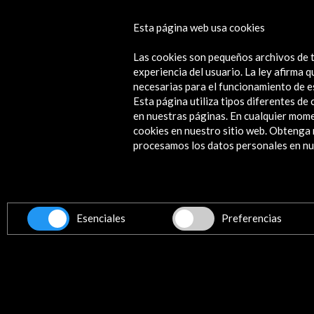
Internalities. Arquitecturas para un
Esta página web usa cookies
equilibrio territorial
Las cookies son pequeños archivos de t
Ver actividad
experiencia del usuario. La ley afirma
necesarias para el funcionamiento de e
Esta página utiliza tipos diferentes d
en nuestras páginas. En cualquier mome
cookies en nuestro sitio web. Obteng
Contacta
procesamos los datos personales en nue
info@accioncultural.es
+34 91 700 4000
ALERTAS
Esenciales
Preferencias
AC/E
José Abascal, 4 - 4º
28003 Madrid, España
Canales de contacto