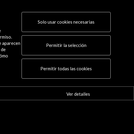
 de Arquitectura de Venecia 2012
Solo usar cookies necesarias
 actividad
e
rmiso.
ue aparecen
Permitir la selección
 de
cómo
Conecta
Permitir todas las cookies
X
(Twitter)
Instagram
LinkedIn
Ver detalles
Facebook
Youtube
Spotify
Flickr
TikTok