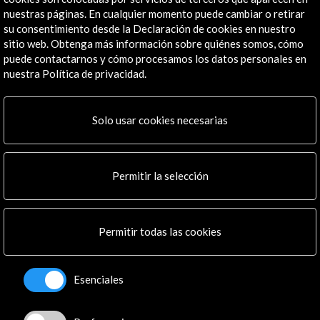
nuestras páginas. En cualquier momento puede cambiar o retirar
info@accioncultural.es
su consentimiento desde la Declaración de cookies en nuestro
+34 91 700 4000
sitio web. Obtenga más información sobre quiénes somos, cómo
puede contactarnos y cómo procesamos los datos personales en
José Abascal, 4 - 4º
nuestra Política de privacidad.
28003 Madrid, España
Canales de contacto
Solo usar cookies necesarias
Explora
Institucional
Permitir la selección
Actividades
Programa PICE
Residencias
Permitir todas las cookies
Noticias
Multimedia
Cultura en Red
Esenciales
Mapa Web
Boletín digital