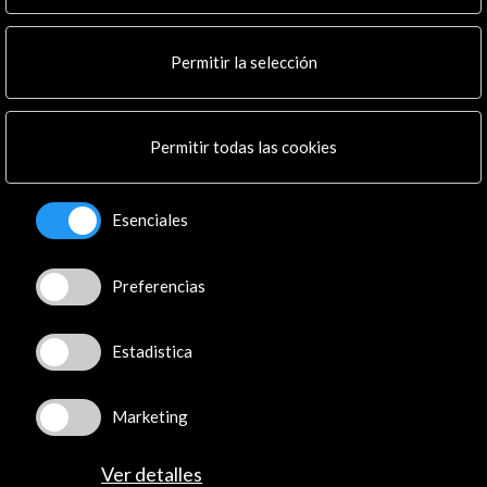
Noticias
Multimedia
Permitir la selección
Cultura en Red
Mapa Web
Boletín digital
Permitir todas las cookies
Logo y crédito a AC/E
Conecta
Esenciales
X
(Twitter)
Preferencias
Instagram
LinkedIn
Facebook
Estadistica
Youtube
Spotify
Marketing
Flickr
TikTok
Ver detalles