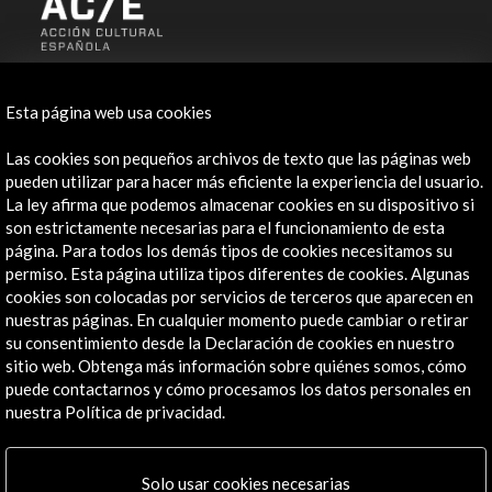
ALERTAS
AC/E
Esta página web usa cookies
Contacta
Las cookies son pequeños archivos de texto que las páginas web
pueden utilizar para hacer más eficiente la experiencia del usuario.
info@accioncultural.es
La ley afirma que podemos almacenar cookies en su dispositivo si
son estrictamente necesarias para el funcionamiento de esta
+34 91 700 4000
página. Para todos los demás tipos de cookies necesitamos su
José Abascal, 4 - 4º
permiso. Esta página utiliza tipos diferentes de cookies. Algunas
28003 Madrid, España
cookies son colocadas por servicios de terceros que aparecen en
nuestras páginas. En cualquier momento puede cambiar o retirar
Canales de contacto
su consentimiento desde la Declaración de cookies en nuestro
sitio web. Obtenga más información sobre quiénes somos, cómo
Explora
puede contactarnos y cómo procesamos los datos personales en
nuestra Política de privacidad.
Institucional
Actividades
Programa PICE
Solo usar cookies necesarias