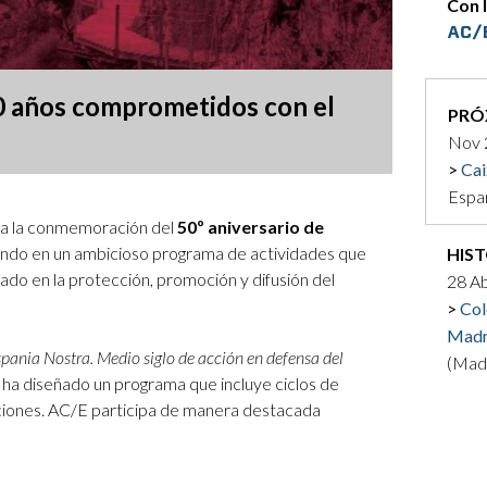
Con 
Logos y crédito a AC/E
Contacto
0 años comprometidos con el
PRÓ
Nov 
Cai
Espa
 a la conmemoración del
50º aniversario de
ando en un ambicioso programa de actividades que
HIS
ado en la protección, promoción y difusión del
28 A
Col
Madr
spania Nostra. Medio siglo de acción en defensa del
(Madr
ón ha diseñado un programa que incluye ciclos de
caciones. AC/E participa de manera destacada