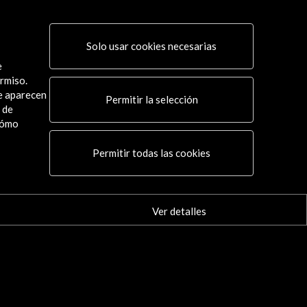
Solo usar cookies necesarias
e
rmiso.
ue aparecen
Permitir la selección
 de
15 Nov 2026
cómo
 Forum Barcelona
Permitir todas las cookies
lona, España
Ver detalles