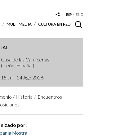
ESP
ENG
S
MULTIMEDIA
CULTURA EN RED
UAL
Casa de las Carnicerías
( León, España )
15 Jul - 24 Ago 2026
monio / Historia
Encuentros
osiciones
nizado por:
pania Nostra