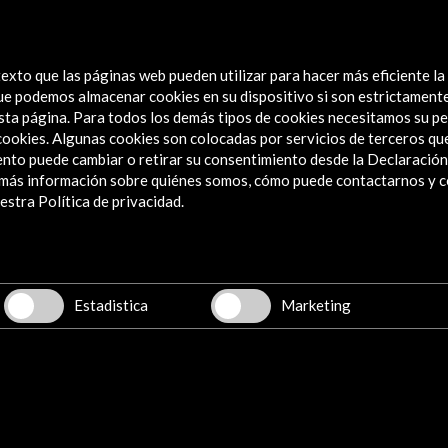
 compromiso histórico con una institución que ha
el debate social, fomentando la participación activa
nuestro legado.
exto que las páginas web pueden utilizar para hacer más eficiente la
 que podemos almacenar cookies en su dispositivo si son estrictament
sta página. Para todos los demás tipos de cookies necesitamos su pe
e cookies. Algunas cookies son colocadas por servicios de terceros q
nto puede cambiar o retirar su consentimiento desde la Declaración
15 Jul - 24 Ago 2026
14 Nov - 
a más información sobre quiénes somos, cómo puede contactarnos y 
stra Política de privacidad.
d, COAM
Casa de las Carnicerías
Caixa
León, España
Barce
Estadistica
Marketing
DADES
Ver último boletín