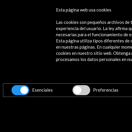
Para AC/E, esta colaboración refuerza un
Esta página web usa cookies
sabido situar el patrimonio en el centro d
de los ciudadanos en la conservación de 
Las cookies son pequeños archivos de t
experiencia del usuario. La ley afirma
necesarias para el funcionamiento de e
Esta página utiliza tipos diferentes d
Línea de tiempo
en nuestras páginas. En cualquier mome
28 Abr - 24 May 2026
cookies en nuestro sitio web. Obteng
procesamos los datos personales en nue
Colegio Oficial de Arquitectos de Madri
Madrid, España
Esenciales
Preferencias
Recibe las últimas NOVE
Suscríbete a nuestro boletín digital