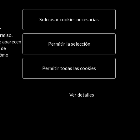
Solo usar cookies necesarias
e
rmiso.
ue aparecen
Permitir la selección
 de
cómo
Conecta
Permitir todas las cookies
X
(Twitter)
Instagram
LinkedIn
Ver detalles
Facebook
Youtube
Spotify
Flickr
TikTok