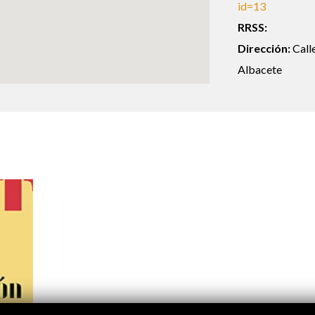
id=13
Logos y crédito a AC/E
RRSS:
Contacto
Dirección:
Call
Albacete