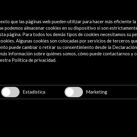
nidad
exto que las páginas web pueden utilizar para hacer más eficiente la
 que podemos almacenar cookies en su dispositivo si son estrictament
sta página. Para todos los demás tipos de cookies necesitamos su pe
e cookies. Algunas cookies son colocadas por servicios de terceros q
nto puede cambiar o retirar su consentimiento desde la Declaración
a más información sobre quiénes somos, cómo puede contactarnos y 
Explora
stra Política de privacidad.
Institucional
Actividades
Programa PICE
Estadistica
Marketing
Residencias
Noticias
Multimedia
Cultura en Red
Mapa Web
Boletín digital