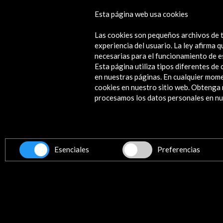
Esta página web usa cookies
Generación del 14. Ciencia y moder
Las cookies son pequeños archivos de t
Ver actividad
experiencia del usuario. La ley afirma
necesarias para el funcionamiento de e
Esta página utiliza tipos diferentes d
en nuestras páginas. En cualquier mome
cookies en nuestro sitio web. Obteng
Contacta
procesamos los datos personales en nue
info@accioncultural.es
+34 91 700 4000
ALERTAS
AC/E
Esenciales
Preferencias
José Abascal, 4 - 4º
28003 Madrid, España
Canales de contacto