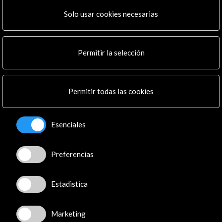
Institucional
Actividades
Solo usar cookies necesarias
Programa PICE
Residencias
Noticias
Permitir la selección
Multimedia
Cultura en Red
Mapa Web
Permitir todas las cookies
Boletín digital
Logo y crédito a AC/E
Esenciales
Conecta
Preferencias
X
(Twitter)
Instagram
Estadistica
LinkedIn
Facebook
Youtube
Marketing
Spotify