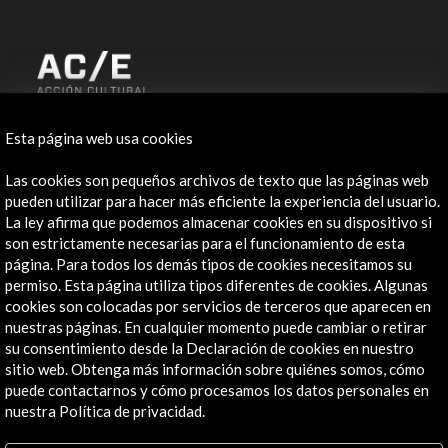
ALERTAS
Esta página web usa cookies
AC/E
Las cookies son pequeños archivos de texto que las páginas web
Contacta
pueden utilizar para hacer más eficiente la experiencia del usuario.
La ley afirma que podemos almacenar cookies en su dispositivo si
info@accioncultural.es
son estrictamente necesarias para el funcionamiento de esta
página. Para todos los demás tipos de cookies necesitamos su
+34 91 700 4000
permiso. Esta página utiliza tipos diferentes de cookies. Algunas
cookies son colocadas por servicios de terceros que aparecen en
José Abascal, 4 - 4º
nuestras páginas. En cualquier momento puede cambiar o retirar
28003 Madrid, España
su consentimiento desde la Declaración de cookies en nuestro
Canales de contacto
sitio web. Obtenga más información sobre quiénes somos, cómo
puede contactarnos y cómo procesamos los datos personales en
Explora
nuestra Política de privacidad.