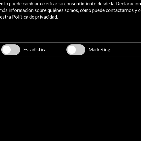
nto puede cambiar o retirar su consentimiento desde la Declaración
a más información sobre quiénes somos, cómo puede contactarnos y 
stra Política de privacidad.
Estadistica
Marketing
Sesión 3, lunes 27 abril (0.32
MB)
Descargar
Sesión 6. Vimeo
Choc
Ver