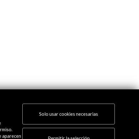
Solo usar cookies necesarias
e
rmiso.
ue aparecen
Permitir la selección