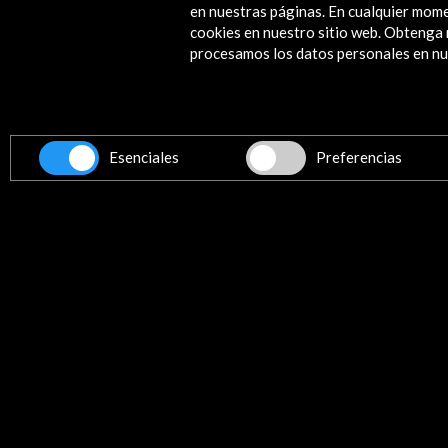
en nuestras páginas. En cualquier mome
cookies en nuestro sitio web. Obteng
procesamos los datos personales en nue
Esenciales
Preferencias
ril 2015.
Sesión 2, 14 Abr 2015 (0.32
(0.09 MB)
MB)
Descargar
Enlaces de Interés
tos
Chococharlas.com
Ver