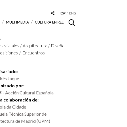
ESP
ENG
S
MULTIMEDIA
CULTURA EN RED
s
es visuales / Arquitectura / Diseño
osiciones
Encuentros
sariado:
rés Jaque
nizado por:
- Acción Cultural Española
la colaboración de:
ola da Cidade
uela Técnica Superior de
itectura de Madrid (UPM)