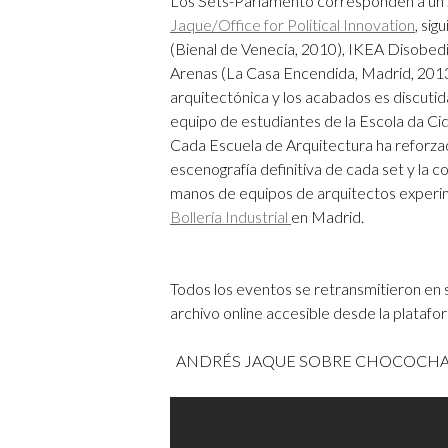
Los Sets-Parlamento corresponden a un
Jaque/Office for Political Innovation
, si
(Bienal de Venecia, 2010), IKEA Disobe
Arenas (La Casa Encendida, Madrid, 201
arquitectónica y los acabados es discutid
equipo de estudiantes de la Escola da Cid
Cada Escuela de Arquitectura ha reforzado
escenografía definitiva de cada set y la 
manos de equipos de arquitectos expe
Bollería Industrial
en Madrid.
Todos los eventos se retransmitieron en 
archivo online accesible desde la plata
ANDRÉS JAQUE SOBRE CHOCOCHA