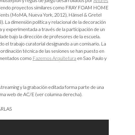
masterplan
y reglas de juego desarrollados por
Andrés
guiendo proyectos similares como FRAY FOAM HOME
dients (MoMA, Nueva York, 2012), Hänsel & Gretel
3).
La dimensión política y relacional de la decoración
a y experimentada a través de la participación de un
ade bajo la dirección de profesores de la escuela.
 el trabajo curatorial designando a un comisario. La
coordinación técnica de las sesiones se han puesto en
rimentados como
Fazemos Arquitetura
en Sao Paulo y
streaming y la grabación editada forma parte de una
forma web de AC/E (ver columna derecha).
RLAS