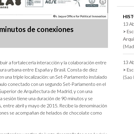
Logos y crédito a AC/E
HIS
®s Jaque Office for Political Innovation
Contacto
13 A
 minutos de conexiones
Esc
Arqu
(Madr
13 A
uir a fortalecerl
a interacción y la colaboración entre
tura urbana entre España y Brasil.
Consta de diez
Esc
n una triple localización: un Set-Parlamento instalado
(Sao 
Paulo conectado con un segundo Set-Parlamento en
el
Superior de Arquitectura de Madrid, y con una
 sesión tiene una duración de 90 minutos y se
s, entre abril y mayo de 2015. Recibe la denominación
iones se acompañan de helados de chocolate como