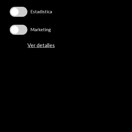
Estadistica
Marketing
Recibe las últimas NOVEDADES
Ver detalles
Suscríbete a nuestro boletín digital
Ver último boletín
ALERTAS
AC/E
Contacta