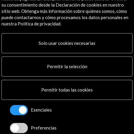
su consentimiento desde la Declaración de cookies en nuestro
sitio web. Obtenga más información sobre quiénes somos, cómo
puede contactarnos y cómo procesamos los datos personales en
nuestra Política de privacidad.
Solo usar cookies necesarias
España, país Invitado de Honor de la FIL Guadalajara
2024
Permitir la selección
Ver actividad
Permitir todas las cookies
Línea de tiempo
Esenciales
30 Nov - 08 Dic 2024
Foro FIL | Feria Internacional del Libro de Guadalajara
Preferencias
Guadalajara, México